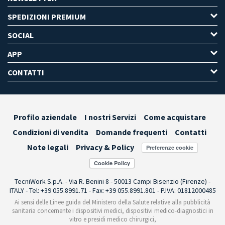
SPEDIZIONI PREMIUM
SOCIAL
APP
CONTATTI
Profilo aziendale
I nostri Servizi
Come acquistare
Condizioni di vendita
Domande frequenti
Contatti
Note legali
Privacy & Policy
Preferenze cookie
TecniWork S.p.A. - Via R. Benini 8 - 50013 Campi Bisenzio (Firenze) -
ITALY - Tel: +39 055.8991.71 - Fax: +39 055.8991.801 - P.IVA: 01812000485
Ai sensi delle Linee guida del Ministero della Salute relative alla pubblicità
sanitaria concernente i dispositivi medici, dispositivi medico-diagnostici in
vitro e presidi medico chirurgici,