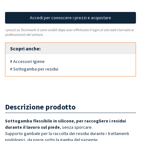
Accedi per conoscere i prezzi e acquistare
I prezzi su Tecniwork.it sono visibili dopo aver effettuato il login al sito web riservato ai
professionisti del settore.
Scopri anche:
# Accessori Igiene
# Sottogamba per residui
Descrizione prodotto
Sottogamba flessibile in silicone, per raccogliere i residui
durante il lavoro sul piede
, senza sporcare.
Supporto gambale per la raccolta dei residui durante i trattamenti
podologici, da porre sotto la gamba del paziente.