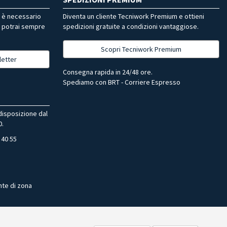
r è necessario
Diventa un cliente Tecniwork Premium e ottieni
, potrai sempre
spedizioni gratuite a condizioni vantaggiose.
Scopri Tecniwork Premium
letter
Consegna rapida in 24/48 ore.
Spediamo con BRT - Corriere Espresso
 disposizione dal
0.
 40 55
nte di zona