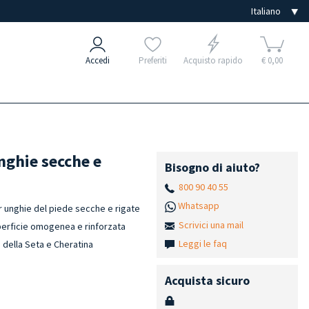
Accedi
Preferiti
Acquisto rapido
€ 0,00
nghie secche e
Bisogno di aiuto?
800 90 40 55
Whatsapp
 unghie del piede secche e rigate
Scrivici una mail
perficie omogenea e rinforzata
Leggi le faq
ne della Seta e Cheratina
Acquista sicuro