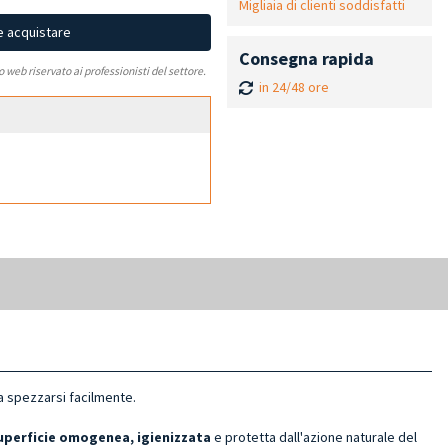
Migliaia di clienti soddisfatti
e acquistare
Consegna rapida
to web riservato ai professionisti del settore.
in 24/48 ore
a spezzarsi facilmente.
uperficie omogenea, igienizzata
e protetta dall'azione naturale del