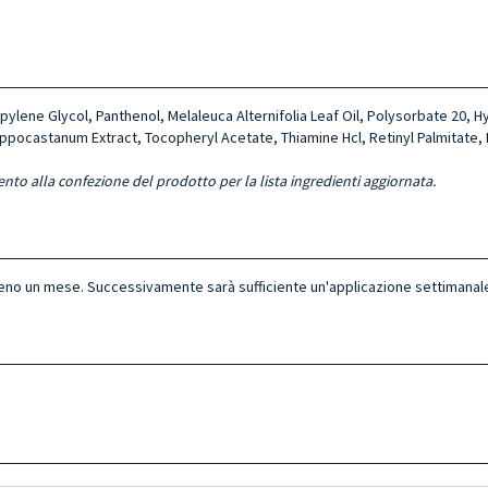
yle­ne Glycol, Panthenol, Mela­leuca Alternifolia Leaf Oil, Polysorbate 20, H
ppocastanum Extract, Tocopheryl Aceta­te, Thiamine Hcl, Retinyl Palmitate, H
ento alla confezione del prodotto per la lista ingredienti aggiornata.
meno un mese. Successivamente sarà sufficiente un'applicazione settimanal