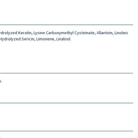
ydrolyzed Keratin, Lysine Carboxy­methyl Cysteinate, Allan­toin, Linoleic
ydrolyzed Seri­cin, Limonene, Linalool.
e.