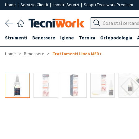
Home
|
Servizio Clienti
|
I nostri Servizi
|
Scopri Tecniwork Premium
Strumenti
Benessere
Igiene
Tecnica
Ortopodologia
Home
Benessere
Trattamenti Linea MED+