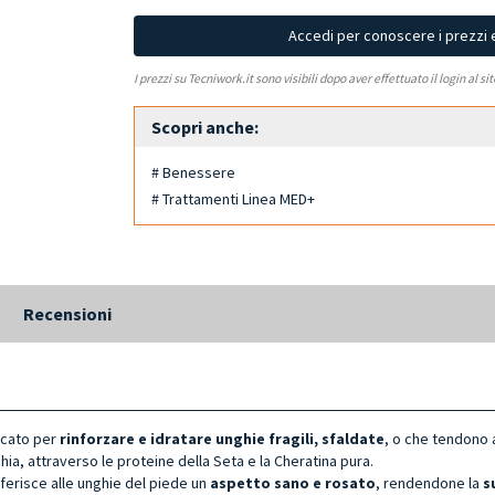
Accedi per conoscere i prezzi 
I prezzi su Tecniwork.it sono visibili dopo aver effettuato il login al si
Scopri anche:
# Benessere
# Trattamenti Linea MED+
Recensioni
dicato per
rinforzare e idratare unghie fragili, sfaldate
, o che tendono 
ghia, attraverso le proteine della Seta e la Cheratina pura.
conferisce alle unghie del piede un
aspetto sano e rosato
, rendendone la
s