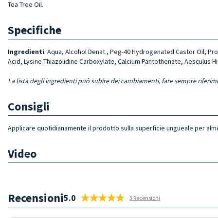
Tea Tree Oil.
Specifiche
Ingredienti
: Aqua, Alcohol Denat., Peg-40 Hydroge­nated Castor Oil, Prop
Acid, Lysine Thiazolidine Carboxylate, Calcium Pantothenate, Aesculus Hi
La lista degli ingredienti può subire dei cambiamenti, fare sempre riferim
Consigli
Applicare quotidianamente il prodotto sulla superficie ungueale per al
Video
Recensioni
5.0
3 Recensioni