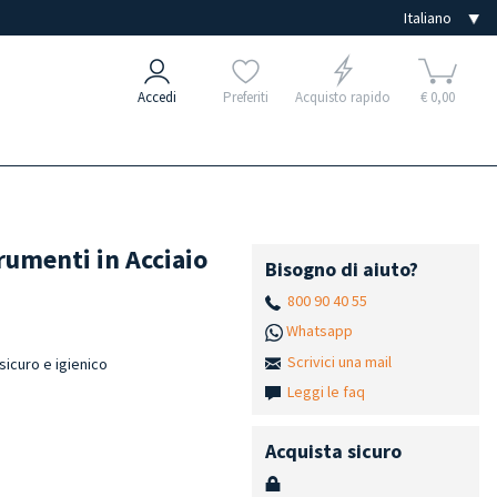
Accedi
Preferiti
Acquisto rapido
€ 0,00
rumenti in Acciaio
Bisogno di aiuto?
800 90 40 55
Whatsapp
Scrivici una mail
sicuro e igienico
Leggi le faq
Acquista sicuro