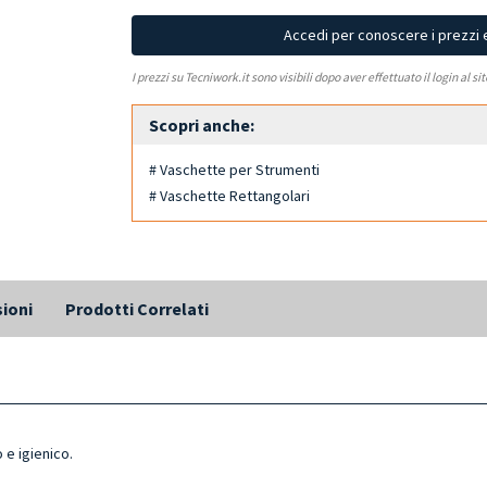
Accedi per conoscere i prezzi 
I prezzi su Tecniwork.it sono visibili dopo aver effettuato il login al si
Scopri anche:
# Vaschette per Strumenti
# Vaschette Rettangolari
ioni
Prodotti Correlati
 e igienico.