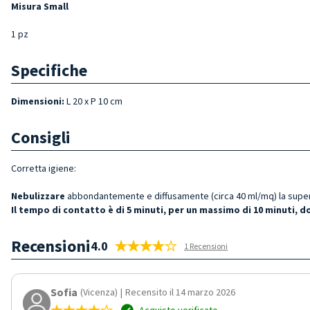
Misura Small
1 pz
Specifiche
Dimensioni:
L 20 x P 10 cm
Consigli
Corretta igiene:
Nebulizzare
abbondantemente e diffusamente (circa 40 ml/mq) la super
Il tempo di contatto è di 5 minuti, per un massimo di 10 minuti, 
Recensioni
4.0
1 Recensioni
Sofia
(Vicenza)
|
Recensito il 14 marzo 2026
Acquisto verificato