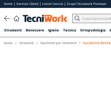
Home
|
Servizio Clienti
|
I nostri Servizi
|
Scopri Tecniwork Premium
Strumenti
Benessere
Igiene
Tecnica
Ortopodologia
Home
Strumenti
Vaschette per Strumenti
Vaschette Retta