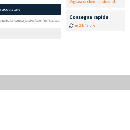
Migliaia di clienti soddisfatti
e acquistare
Consegna rapida
to web riservato ai professionisti del settore.
in 24/48 ore