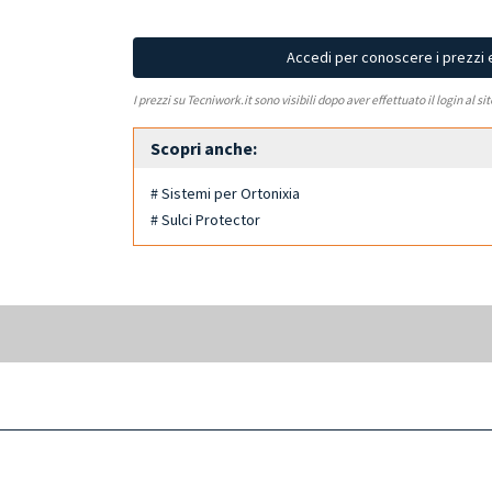
Accedi per conoscere i prezzi 
I prezzi su Tecniwork.it sono visibili dopo aver effettuato il login al si
Scopri anche:
# Sistemi per Ortonixia
# Sulci Protector