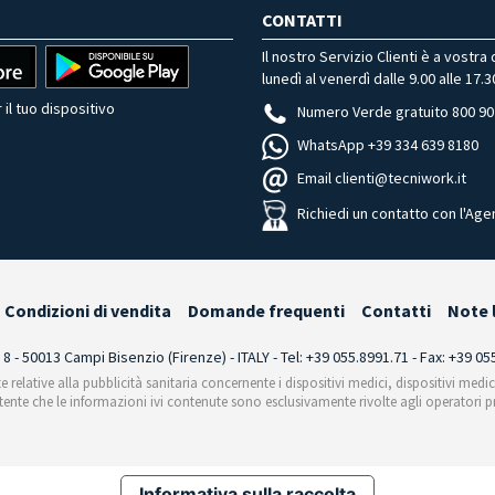
CONTATTI
Il nostro Servizio Clienti è a vostra
lunedì al venerdì dalle 9.00 alle 17.3
 il tuo dispositivo
Numero Verde gratuito 800 90
WhatsApp +39 334 639 8180
Email clienti@tecniwork.it
Richiedi un contatto con l'Age
Condizioni di vendita
Domande frequenti
Contatti
Note 
i 8 - 50013 Campi Bisenzio (Firenze) - ITALY - Tel: +39 055.8991.71 - Fax: +39 0
te relative alla pubblicità sanitaria concernente i dispositivi medici, dispositivi medi
'utente che le informazioni ivi contenute sono esclusivamente rivolte agli operatori pr
Informativa sulla raccolta