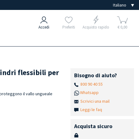
Accedi
Preferiti
Acquisto rapido
€ 0,00
indri flessibili per
Bisogno di aiuto?
800 90 40 55
Whatsapp
e proteggono il vallo ungueale
Scrivici una mail
Leggi le faq
Acquista sicuro