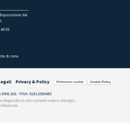
 disposizione dal
0.
 40 55
nte di zona
legali
Privacy & Policy
Preferenze cookie
55.8991.801 - P.IVA: 01812000485
co-diagnostici in vitro e presidi medico chirurgici,
ofessionali.