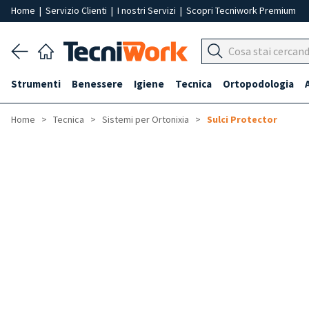
Home
|
Servizio Clienti
|
I nostri Servizi
|
Scopri Tecniwork Premium
Strumenti
Benessere
Igiene
Tecnica
Ortopodologia
Home
Tecnica
Sistemi per Ortonixia
Sulci Protector