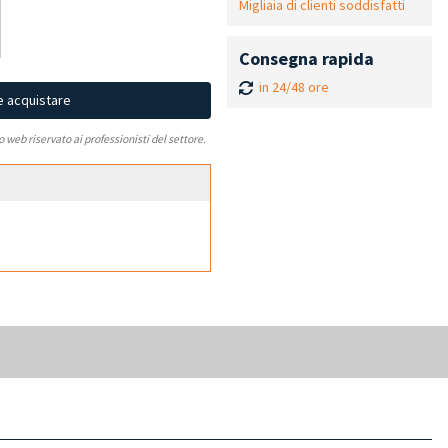
Migliaia di clienti soddisfatti
Consegna rapida
in 24/48 ore
e acquistare
to web riservato ai professionisti del settore.