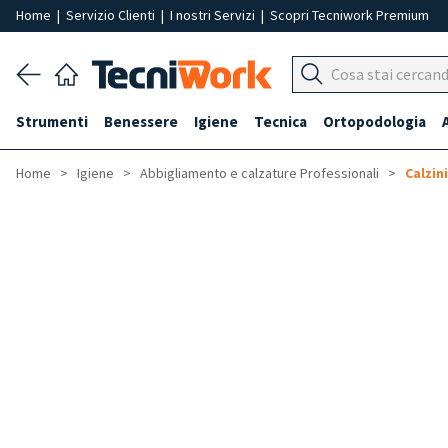
Home
|
Servizio Clienti
|
I nostri Servizi
|
Scopri Tecniwork Premium
Strumenti
Benessere
Igiene
Tecnica
Ortopodologia
Home
Igiene
Abbigliamento e calzature Professionali
Calzin