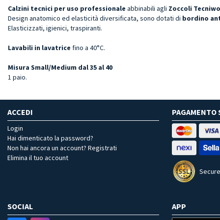
Calzini tecnici per uso professionale
abbinabili agli
Zoccoli Tecniwo
Design anatomico ed elasticità diversificata, sono dotati di
bordino ant
Elasticizzati, igienici, traspiranti.
Lavabili in lavatrice
fino a 40°C.
Misura Small/Medium dal 35 al 40
1 paio.
ACCEDI
PAGAMENTO 
Login
Hai dimenticato la password?
Non hai ancora un account? Registrati
Elimina il tuo account
Secure
SOCIAL
APP