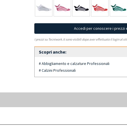
Accedi per conoscere i prezzi 
I prezzi su Tecniwork.it sono visibili dopo aver effettuato il login al si
Scopri anche:
# Abbigliamento e calzature Professionali
# Calzini Professionali