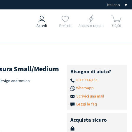
Accedi
Preferiti
Acquisto rapido
€ 0,00
Misura Small/Medium
Bisogno di aiuto?
800 90 40 55
l design anatomico
Whatsapp
Scrivici una mail
Leggi le faq
Acquista sicuro