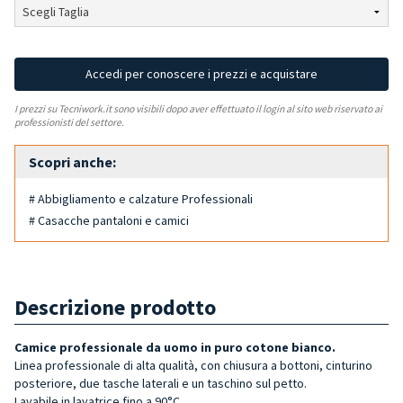
Accedi per conoscere i prezzi e acquistare
I prezzi su Tecniwork.it sono visibili dopo aver effettuato il login al sito web riservato ai
professionisti del settore.
Scopri anche:
# Abbigliamento e calzature Professionali
# Casacche pantaloni e camici
Descrizione prodotto
Camice professionale da uomo in puro cotone bianco.
Linea professionale di alta qualità, con chiusura a bottoni, cinturino
posteriore, due tasche laterali e un taschino sul petto.
Lavabile in lavatrice fino a 90°C.