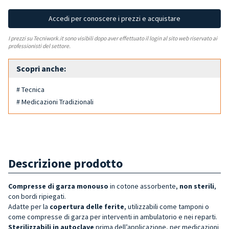
Accedi per conoscere i prezzi e acquistare
I prezzi su Tecniwork.it sono visibili dopo aver effettuato il login al sito web riservato ai
professionisti del settore.
Scopri anche:
# Tecnica
# Medicazioni Tradizionali
Descrizione prodotto
Compresse di garza monouso
in cotone assorbente,
non sterili
,
con bordi ripiegati.
Adatte per la
copertura delle ferite
, utilizzabili come tamponi o
come compresse di garza per interventi in ambulatorio e nei reparti.
Sterilizzabili in autoclave
prima dell’applicazione, per medicazioni