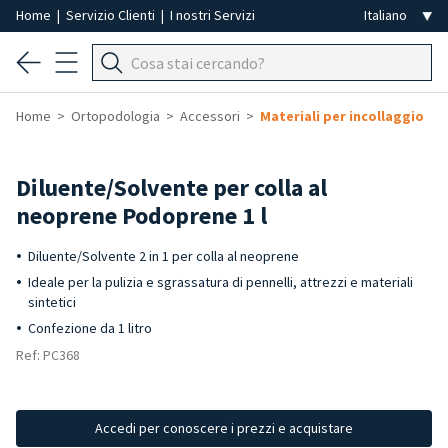
Home
|
Servizio Clienti
|
I nostri Servizi
Home
Ortopodologia
Accessori
Materiali per incollaggio
Diluente/Solvente per colla al
neoprene Podoprene 1 l
Diluente/Solvente 2 in 1 per colla al neoprene
Ideale per la pulizia e sgrassatura di pennelli, attrezzi e materiali
sintetici
Confezione da 1 litro
Ref: PC368
Accedi per conoscere i prezzi e acquistare