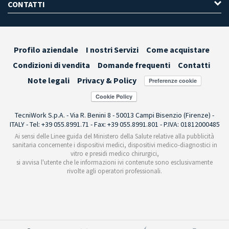
CONTATTI
Profilo aziendale
I nostri Servizi
Come acquistare
Condizioni di vendita
Domande frequenti
Contatti
Note legali
Privacy & Policy
Preferenze cookie
TecniWork S.p.A. - Via R. Benini 8 - 50013 Campi Bisenzio (Firenze) -
ITALY - Tel: +39 055.8991.71 - Fax: +39 055.8991.801 - P.IVA: 01812000485
Ai sensi delle Linee guida del Ministero della Salute relative alla pubblicità
sanitaria concernente i dispositivi medici, dispositivi medico-diagnostici in
vitro e presidi medico chirurgici,
si avvisa l'utente che le informazioni ivi contenute sono esclusivamente
rivolte agli operatori professionali.