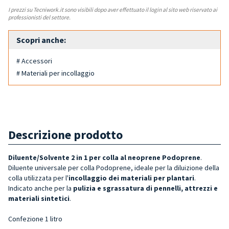
I prezzi su Tecniwork.it sono visibili dopo aver effettuato il login al sito web riservato ai
professionisti del settore.
Scopri anche:
# Accessori
# Materiali per incollaggio
Descrizione prodotto
Diluente/Solvente 2 in 1 per colla al neoprene Podoprene
.
Diluente universale per colla Podoprene, ideale per la diluizione della
colla
utilizzata per l'
incollaggio dei materiali per plantari
.
Indicato anche
per la
pulizia e sgrassatura di pennelli, attrezzi e
materiali sintetici
.
Confezione 1 litro