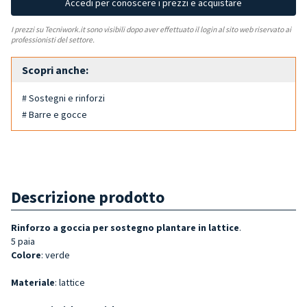
Accedi per conoscere i prezzi e acquistare
I prezzi su Tecniwork.it sono visibili dopo aver effettuato il login al sito web riservato ai
professionisti del settore.
Scopri anche:
# Sostegni e rinforzi
# Barre e gocce
Descrizione prodotto
Rinforzo a goccia per sostegno plantare in lattice
.
5 paia
Colore
: verde
Materiale
: lattice