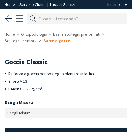
Home
|
Servizio Clienti
|
I nostri Servizi
Home
Ortopodologia
Basi e sostegni preformati
Sostegni e rinforzi
Barre e gocce
Goccia Classic
Rinforzo a goccia per sostegno plantare in lattice
Shore A 13
Densità: 0,25 g/cm³
Scegli Misura