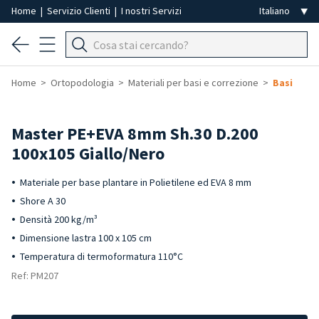
Home
|
Servizio Clienti
|
I nostri Servizi
Home
Ortopodologia
Materiali per basi e correzione
Basi
Master PE+EVA 8mm Sh.30 D.200
100x105 Giallo/Nero
Materiale per base plantare in Polietilene ed EVA 8 mm
Shore A 30
Densità 200 kg/m³
Dimensione lastra 100 x 105 cm
Temperatura di termoformatura 110°C
Ref: PM207