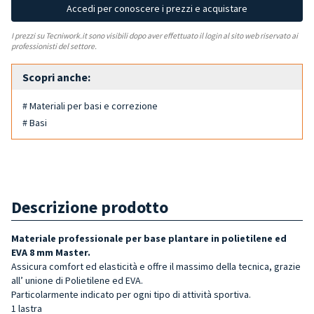
Accedi per conoscere i prezzi e acquistare
I prezzi su Tecniwork.it sono visibili dopo aver effettuato il login al sito web riservato ai
professionisti del settore.
Scopri anche:
# Materiali per basi e correzione
# Basi
Descrizione prodotto
Materiale professionale per base plantare in polietilene ed
EVA 8 mm Master.
Assicura comfort ed elasticità e offre il massimo della tecnica, grazie
all’ unione di Polietilene ed EVA.
Particolarmente indicato per ogni tipo di attività sportiva.
1 lastra