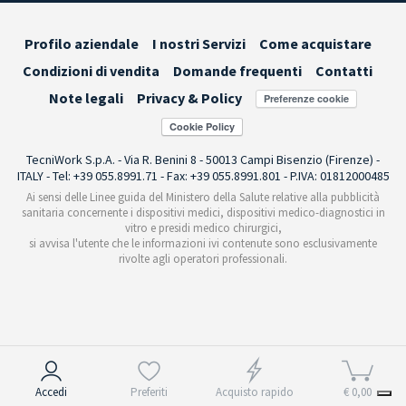
Profilo aziendale
I nostri Servizi
Come acquistare
Condizioni di vendita
Domande frequenti
Contatti
Note legali
Privacy & Policy
Preferenze cookie
TecniWork S.p.A. - Via R. Benini 8 - 50013 Campi Bisenzio (Firenze) -
ITALY - Tel: +39 055.8991.71 - Fax: +39 055.8991.801 - P.IVA: 01812000485
Ai sensi delle Linee guida del Ministero della Salute relative alla pubblicità
sanitaria concernente i dispositivi medici, dispositivi medico-diagnostici in
vitro e presidi medico chirurgici,
si avvisa l'utente che le informazioni ivi contenute sono esclusivamente
rivolte agli operatori professionali.
Informativa sulla raccolta
Accedi
Preferiti
Acquisto rapido
€ 0,00