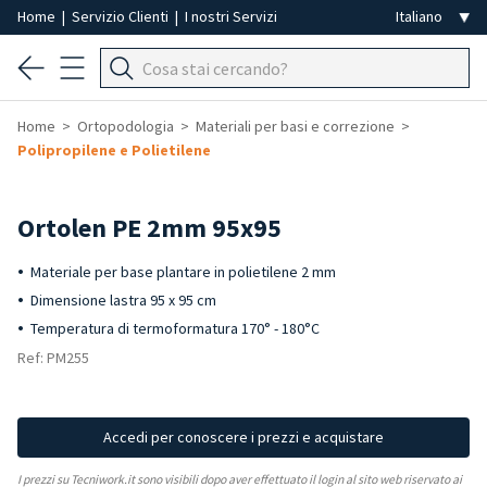
Home
|
Servizio Clienti
|
I nostri Servizi
Home
Ortopodologia
Materiali per basi e correzione
Polipropilene e Polietilene
Ortolen PE 2mm 95x95
Materiale per base plantare in polietilene 2 mm
Dimensione lastra 95 x 95 cm
Temperatura di termoformatura 170° - 180°C
Ref: PM255
Accedi per conoscere i prezzi e acquistare
I prezzi su Tecniwork.it sono visibili dopo aver effettuato il login al sito web riservato ai