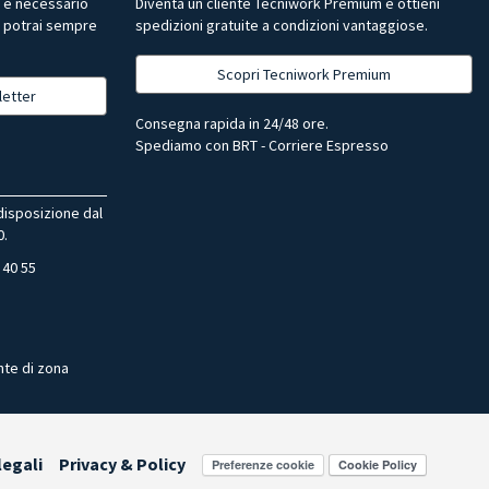
r è necessario
Diventa un cliente Tecniwork Premium e ottieni
, potrai sempre
spedizioni gratuite a condizioni vantaggiose.
Scopri Tecniwork Premium
letter
Consegna rapida in 24/48 ore.
Spediamo con BRT - Corriere Espresso
 disposizione dal
0.
 40 55
nte di zona
legali
Privacy & Policy
Preferenze cookie