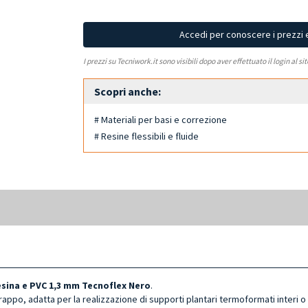
Accedi per conoscere i prezzi 
I prezzi su Tecniwork.it sono visibili dopo aver effettuato il login al si
Scopri anche:
# Materiali per basi e correzione
# Resine flessibili e fluide
esina e PVC 1,3 mm Tecnoflex Nero
.
strappo, adatta per la realizzazione di supporti plantari termoformati interi o