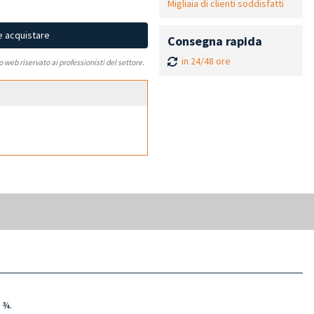
Migliaia di clienti soddisfatti
e acquistare
Consegna rapida
in 24/48 ore
to web riservato ai professionisti del settore.
¾
.