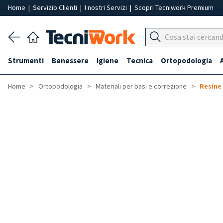
Home
|
Servizio Clienti
|
I nostri Servizi
|
Scopri Tecniwork Premium
Strumenti
Benessere
Igiene
Tecnica
Ortopodologia
Home
Ortopodologia
Materiali per basi e correzione
Resine 