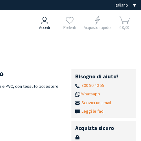
Accedi
Preferiti
Acquisto rapido
€ 0,00
o
Bisogno di aiuto?
800 90 40 55
na e PVC, con tessuto poliestere
Whatsapp
Scrivici una mail
Leggi le faq
Acquista sicuro