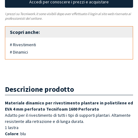
Accedi per conoscere i prezzi e acquistare
I prezzi su Tecniwork.it sono visibili dopo aver effettuato il login al sito web riservato ai
professionisti del settore.
Scopri anche:
# Rivestimenti
# Dinamici
Descrizione prodotto
Materiale dinamico per rivestimento plantare in polietilene ed
EVA 4 mm perforato
Tecnifoam 1600 Perforato
Adatto per il rivestimento di tutti i tipi di supporti plantari. Altamente
resistente alla retrazione e di lunga durata.
1 lastra
Colore
: blu