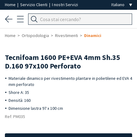
Home
|
Servizio Clienti
|
I nostri Servizi
Home
Ortopodologia
Rivestimenti
Dinamici
Tecnifoam 1600 PE+EVA 4mm Sh.35
D.160 97x100 Perforato
Materiale dinamico per rivestimento plantare in polietilene ed EVA 4
mm perforato
Shore A: 35
Densità: 160
Dimensione lastra 97 x 100 cm
Ref: PM035