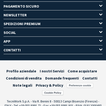
PAGAMENTO SICURO
NEWSLETTER
SPEDIZIONI PREMIUM
SOCIAL
APP
CONTATTI
Profilo aziendale
I nostri Servizi
Come acquistare
Condizioni di vendita
Domande frequenti
Contatti
Note legali
Privacy & Policy
Preferenze cookie
TecniWork S.p.A. - Via R. Benini 8 - 50013 Campi Bisenzio (Firenze) -
ITALY - Tel: +39 055.8991.71 - Fax: +39 055.8991.801 - P.IVA: 01812000485