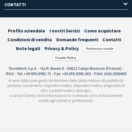
CONTATTI
Profilo aziendale
I nostri Servizi
Come acquistare
Condizioni di vendita
Domande frequenti
Contatti
Note legali
Privacy & Policy
Preferenze cookie
TecniWork S.p.A. - Via R. Benini 8 - 50013 Campi Bisenzio (Firenze) -
ITALY - Tel: +39 055.8991.71 - Fax: +39 055.8991.801 - P.IVA: 01812000485
Ai sensi delle Linee guida del Ministero della Salute relative alla pubblicità
sanitaria concernente i dispositivi medici, dispositivi medico-diagnostici in
vitro e presidi medico chirurgici,
si avvisa l'utente che le informazioni ivi contenute sono esclusivamente
rivolte agli operatori professionali.