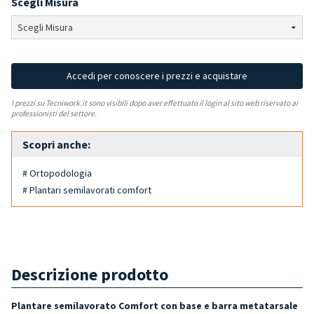
Scegli Misura
Accedi per conoscere i prezzi e acquistare
I prezzi su Tecniwork.it sono visibili dopo aver effettuato il login al sito web riservato ai
professionisti del settore.
Scopri anche:
# Ortopodologia
# Plantari semilavorati comfort
Descrizione prodotto
Plantare semilavorato Comfort con base e barra metatarsale