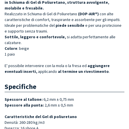
in Schiuma di Gel di Poliuretano, struttura avvolgente,
molabile e fresabile.
Realizzato in Schiuma di Gel di Poliuretano
(DOP-AIR®)
con alte
caratteristiche di comfort, traspirante e assorbente per gli impatti.
Ideale per problematiche del
piede sensibile
e per una protezione
e supporto senza traumi.
Sottile, leggero e confortevole,
si adatta perfettamente alle
calzature.
Colore
: beige
1 paio
E' possibile intervenire con la mola o la fresa ed
aggiungere
eventuali inserti,
applicando
al termine un rivestimento
.
Specifiche
Spessore al tallone:
6,2 mm ± 0,75 mm
Spessore alla punta:
2,6 mm ± 0,5 mm
Caratteristiche del Gel di poliuretano
Densità: 260-280 kg/m3
Durezza: 16 shore A