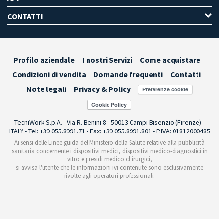
CONTATTI
Profilo aziendale
I nostri Servizi
Come acquistare
Condizioni di vendita
Domande frequenti
Contatti
Note legali
Privacy & Policy
Preferenze cookie
TecniWork S.p.A. - Via R. Benini 8 - 50013 Campi Bisenzio (Firenze) -
ITALY - Tel: +39 055.8991.71 - Fax: +39 055.8991.801 - P.IVA: 01812000485
Ai sensi delle Linee guida del Ministero della Salute relative alla pubblicità
sanitaria concernente i dispositivi medici, dispositivi medico-diagnostici in
vitro e presidi medico chirurgici,
si avvisa l'utente che le informazioni ivi contenute sono esclusivamente
rivolte agli operatori professionali.