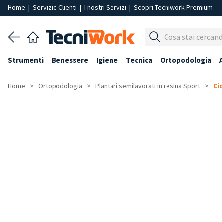
Home
|
Servizio Clienti
|
I nostri Servizi
|
Scopri Tecniwork Premium
Strumenti
Benessere
Igiene
Tecnica
Ortopodologia
Home
Ortopodologia
Plantari semilavorati in resina Sport
Ci