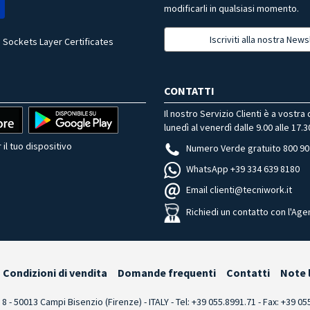
modificarli in qualsiasi momento.
Iscriviti alla nostra News
 Sockets Layer Certificates
CONTATTI
Il nostro Servizio Clienti è a vostra
lunedì al venerdì dalle 9.00 alle 17.3
 il tuo dispositivo
Numero Verde gratuito 800 90
WhatsApp +39 334 639 8180
Email clienti@tecniwork.it
Richiedi un contatto con l'Age
Condizioni di vendita
Domande frequenti
Contatti
Note 
i 8 - 50013 Campi Bisenzio (Firenze) - ITALY - Tel: +39 055.8991.71 - Fax: +39 0