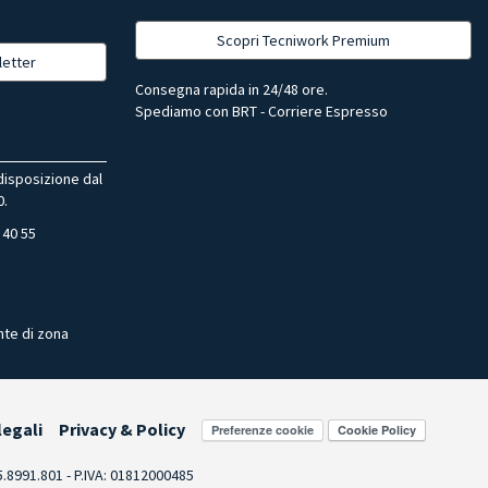
Scopri Tecniwork Premium
letter
Consegna rapida in 24/48 ore.
Spediamo con BRT - Corriere Espresso
 disposizione dal
0.
 40 55
nte di zona
legali
Privacy & Policy
Preferenze cookie
55.8991.801 - P.IVA: 01812000485