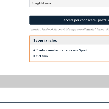
Accedi per conoscere i prezzi 
I prezzi su Tecniwork.it sono visibili dopo aver effettuato il login al si
Scopri anche:
# Plantari semilavorati in resina Sport
# Ciclismo