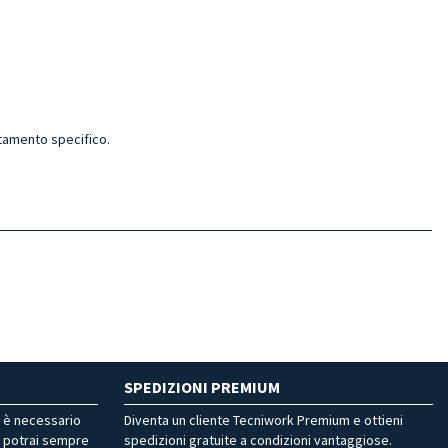
ttamento specifico.
SPEDIZIONI PREMIUM
r è necessario
Diventa un cliente Tecniwork Premium e ottieni
, potrai sempre
spedizioni gratuite a condizioni vantaggiose.