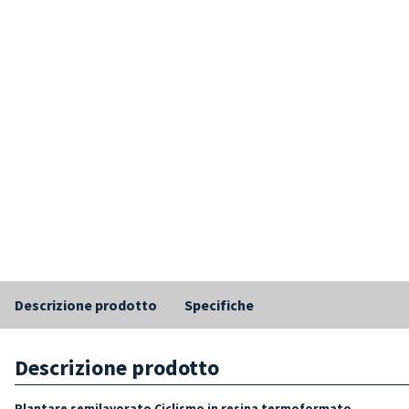
Descrizione prodotto
Specifiche
Descrizione prodotto
Plantare semilavorato Ciclismo in resina termoformato.