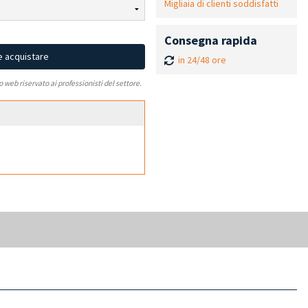
Migliaia di clienti soddisfatti
Consegna rapida
e acquistare
in 24/48 ore
to web riservato ai professionisti del settore.