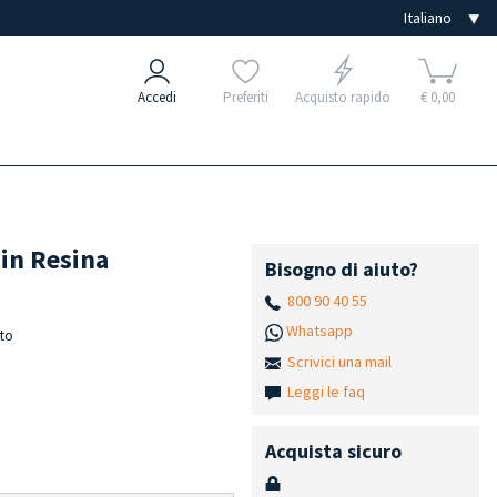
Accedi
Preferiti
Acquisto rapido
€ 0,00
 in Resina
Bisogno di aiuto?
800 90 40 55
Whatsapp
to
Scrivici una mail
Leggi le faq
Acquista sicuro