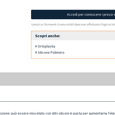
Accedi per conoscere i prezzi 
I prezzi su Tecniwork.it sono visibili dopo aver effettuato il login al si
Scopri anche:
# Ortoplastia
# Silicone Polimero
zione: può essere miscelato con altri siliconi in pasta per aumentarne l’el