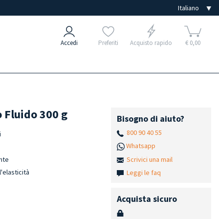
Accedi
Preferiti
Acquisto rapido
€ 0,00
o Fluido 300 g
Bisogno di aiuto?
800 90 40 55
i
Whatsapp
Scrivici una mail
unte
'elasticità
Leggi le faq
Acquista sicuro