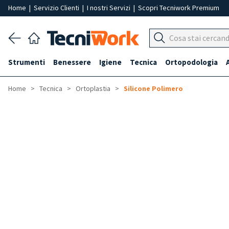
Home
|
Servizio Clienti
|
I nostri Servizi
|
Scopri Tecniwork Premium
Strumenti
Benessere
Igiene
Tecnica
Ortopodologia
Home
Tecnica
Ortoplastia
Silicone Polimero