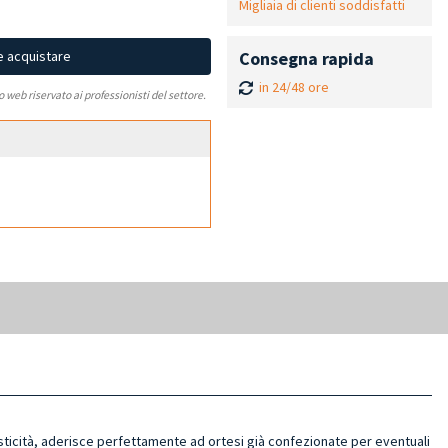
Migliaia di clienti soddisfatti
Consegna rapida
e acquistare
in 24/48 ore
to web riservato ai professionisti del settore.
asticità, aderisce perfettamente ad ortesi già confezionate per eventuali