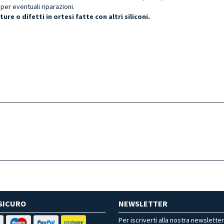
er eventuali riparazioni.
ure o difetti in ortesi fatte con altri silicon
i.
SICURO
NEWSLETTER
Per iscriverti alla nostra newslette