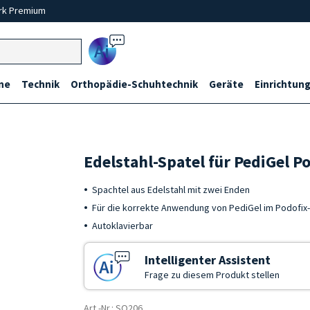
rk Premium
Ai
ne
Technik
Orthopädie-Schuhtechnik
Geräte
Einrichtung
Edelstahl-Spatel für PediGel P
Spachtel aus Edelstahl mit zwei Enden
Für die korrekte Anwendung von PediGel im Podofix-
Autoklavierbar
Intelligenter Assistent
Frage zu diesem Produkt stellen
Art.-Nr.: SO206