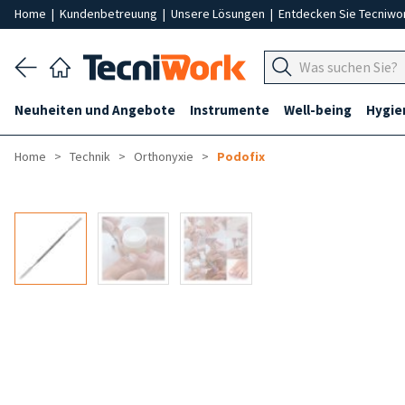
Home
|
Kundenbetreuung
|
Unsere Lösungen
|
Entdecken Sie Tecniwo
Neuheiten und Angebote
Instrumente
Well-being
Hygie
Home
Technik
Orthonyxie
Podofix