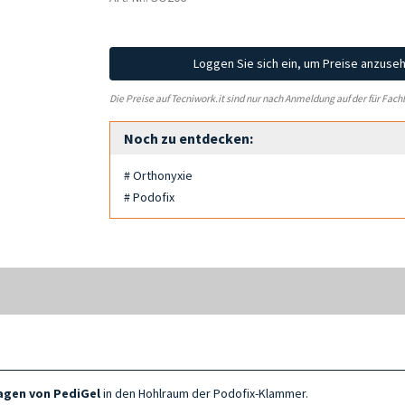
Loggen Sie sich ein, um Preise anzuse
Die Preise auf Tecniwork.it sind nur nach Anmeldung auf der für Fach
Noch zu entdecken:
# Orthonyxie
# Podofix
ragen von PediGel
in den Hohlraum der Podofix-Klammer.