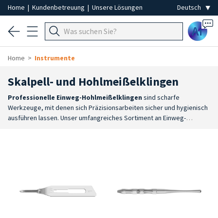
Home
|
Kundenbetreuung
|
Unsere Lösungen
Ai
Home
Instrumente
Skalpell- und Hohlmeißelklingen
Professionelle Einweg-Hohlmeißelklingen
sind scharfe
Werkzeuge, mit denen sich Präzisionsarbeiten sicher und hygienisch
ausführen lassen. Unser umfangreiches Sortiment an Einweg-
Schnitzklingen garantiert höchste Effizienz und Sicherheit
dank
zertifizierte Hygiene und Sicherheit
: sterile, einzeln
verpackte Klingen, die ausschließlich zum einmaligen Gebrauch
bestimmt sind. Unverzichtbare Eigenschaften, um jegliches Risiko
einer Kreuzkontamination auszuschließen und die geforderten
höchsten Hygiene- und Gesundheitsstandards zu
gewährleisten.
Höchste Präzision bei der Anwendung
:
Instrumente, die speziell für Arbeiten entwickelt wurden, die eine
hohe Genauigkeit erfordern. Die Qualität der Schneide garantiert