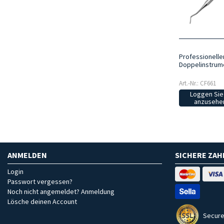
Professionelle
Doppelinstrum
Art.-Nr.: CF661
Loggen Sie 
anzusehen
ANMELDEN
SICHERE ZA
Login
Passwort vergessen?
Noch nicht angemeldet? Anmeldung
Lösche deinen Account
Secure