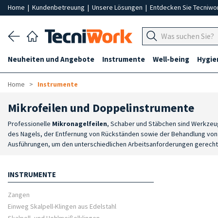
Home
|
Kundenbetreuung
|
Unsere Lösungen
|
Entdecken Sie Tecniwo
Neuheiten und Angebote
Instrumente
Well-being
Hygie
Home
Instrumente
Mikrofeilen und Doppelinstrumente
Professionelle
Mikronagelfeilen
, Schaber und Stäbchen sind Werkzeug
des Nagels, der Entfernung von Rückständen sowie der Behandlung von
Ausführungen, um den unterschiedlichen Arbeitsanforderungen gerech
Arbeiten ermöglicht wird.
Spezielle Funktionen
: Die Mikrofilen eignen
kontrollierte Entfernung von Hornhaut und lokalen Verdickungen konzipie
INSTRUMENTE
Zangen
Einweg Skalpell-Klingen aus Edelstahl