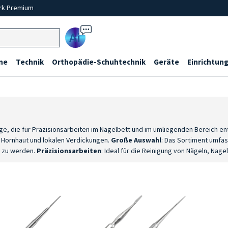
rk Premium
Ai
ne
Technik
Orthopädie-Schuhtechnik
Geräte
Einrichtung
e, die für Präzisionsarbeiten im Nagelbett und im umliegenden Bereich ent
 Hornhaut und lokalen Verdickungen.
Große Auswahl
: Das Sortiment umfas
t zu werden.
Präzisionsarbeiten
: Ideal für die Reinigung von Nägeln, Nag
 sich zum Reinigen und Feilen, die Spatel erleichtern die Untersuchung und 
rt sind.
Edelstahl
: Geeignet für Desinfektions- und Sterilisationsverfahre