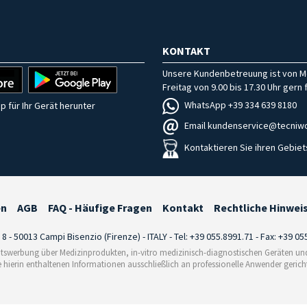
KONTAKT
Unsere Kundenbetreuung ist von M
Freitag von 9.00 bis 17.30 Uhr gern f
WhatsApp +39 334 639 8180
p für Ihr Gerät herunter
Email kundenservice@tecniwo
Kontaktieren Sie ihren Gebiet
en
AGB
FAQ - Häufige Fragen
Kontakt
Rechtliche Hinwei
i 8 - 50013 Campi Bisenzio (Firenze) - ITALY - Tel: +39 055.8991.71 - Fax: +39 0
tswerbung über Medizinprodukten, in-vitro medizinisch-diagnostischen Geräten und 
e hierin enthaltenen Informationen ausschließlich an professionelle Anwender gericht