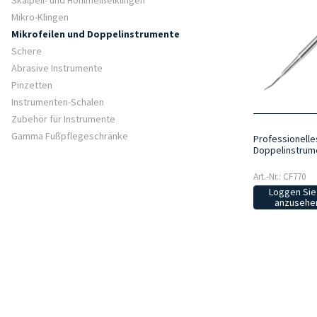
Skalpell- und Hohlmeißelklingen
Mikro-Klingen
Mikrofeilen und Doppelinstrumente
Schere
Abrasive Instrumente
Pinzetten
Instrumenten-Schalen
Zubehör für Instrumente
Gamma Fußpflegeschränke
Professionelle
Doppelinstrume
Art.-Nr.: CF770
Loggen Sie 
anzusehen