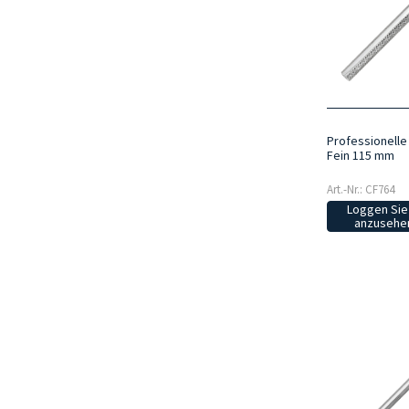
Professionelle 
Fein 115 mm
Art.-Nr.: CF764
Loggen Sie 
anzusehen