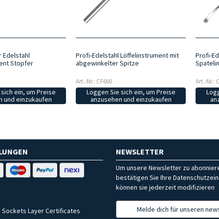
r Edelstahl
Profi-Edelstahl Löffelinstrument mit
Profi-E
ent Stopfer
abgewinkelter Spitze
Spateli
Art.-Nr.: CF660
Art.-Nr.:
sich ein, um Preise
Loggen Sie sich ein, um Preise
Logg
 und einzukaufen
anzusehen und einzukaufen
an
HLUNGEN
NEWSLETTER
Um unsere Newsletter zu abonniere
bestätigen Sie Ihre Datenschutzein
können sie jederzeit modifizieren
Melde dich für unseren news
 Sockets Layer Certificates