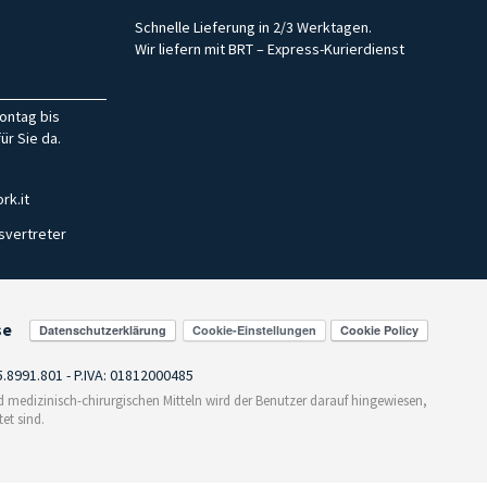
Schnelle Lieferung in 2/3 Werktagen.
Wir liefern mit BRT – Express-Kurierdienst
ontag bis
ür Sie da.
rk.it
svertreter
se
Cookie-Einstellungen
55.8991.801 - P.IVA: 01812000485
medizinisch-chirurgischen Mitteln wird der Benutzer darauf hingewiesen,
et sind.