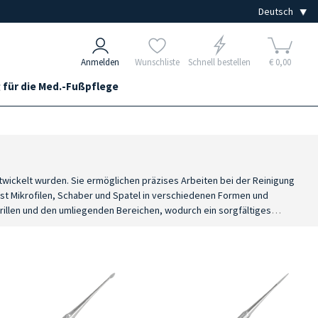
Anmelden
Wunschliste
Schnell bestellen
€ 0,00
 für die Med.-Fußpflege
wickelt wurden. Sie ermöglichen präzises Arbeiten bei der Reinigung
st Mikrofilen, Schaber und Spatel in verschiedenen Formen und
elrillen und den umliegenden Bereichen, wodurch ein sorgfältiges
das Erreichen schwer zugänglicher Stellen, während die Schaber für die
n, wodurch Zuverlässigkeit und Langlebigkeit gewährleistet sind.