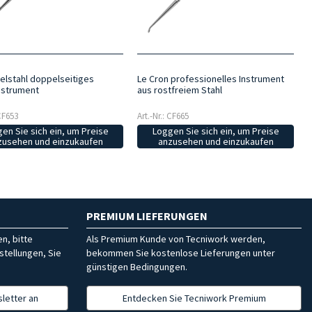
delstahl doppelseitiges
Le Cron professionelles Instrument
nstrument
aus rostfreiem Stahl
 CF653
Art.-Nr.: CF665
en Sie sich ein, um Preise
Loggen Sie sich ein, um Preise
zusehen und einzukaufen
anzusehen und einzukaufen
PREMIUM LIEFERUNGEN
n, bitte
Als Premium Kunde von Tecniwork werden,
stellungen, Sie
bekommen Sie kostenlose Lieferungen unter
günstigen Bedingungen.
letter an
Entdecken Sie Tecniwork Premium