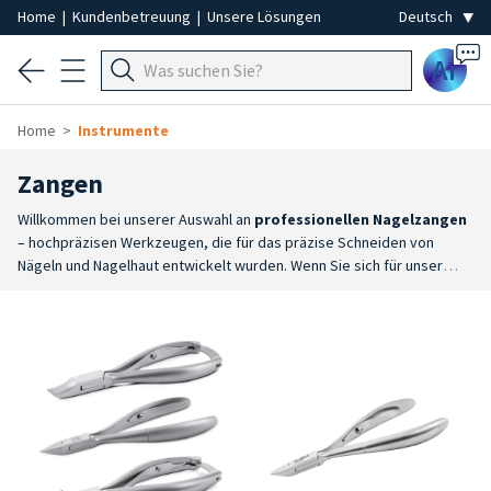
Home
|
Kundenbetreuung
|
Unsere Lösungen
Ai
Home
Instrumente
Zangen
Willkommen bei unserer Auswahl an
professionellen Nagelzangen
– hochpräzisen Werkzeugen, die für das präzise Schneiden von
Nägeln und Nagelhaut entwickelt wurden. Wenn Sie sich für unser
Sortiment an Nagelzangen entscheiden, vertrauen Sie auf
Werkzeuge der Spitzenklasse, die sich durch
Vielfalt und
Spezialisierung
: ein umfassendes Sortiment an Nagel- und
Nagelhautscheren, erhältlich in verschiedenen Größen,
Klingenformen und Griffausführungen, um allen technischen und
professionellen Anforderungen gerecht zu werden.
Ergonomie und
Kontrolle
: Ein Design, das einen bequemen Griff und vollständige
Kontrolle während der Arbeit bietet und so die Ermüdung der Hand
verringert.
Hochwertiger Edelstahl
: widerstandsfähige Materialien,