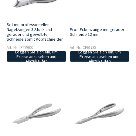
die eine lang anhaltende Schärfe und konstante Leistung über lange
Zeit gewährleisten, auch bei intensiver und kontinuierlicher
Nutzung.
Absolute Hygiene
: Alle unsere Scheren sind für alle
Sterilisationsarten geeignet, einschließlich der Autoklavsterilisation.
Set mit professionellen
Nagelzangen 3 Stück: mit
Profi-Eckenzange mit gerader
gerader und gewölbter
Schneide 12 mm
Schneide somit Kopfschneider
Art.-Nr.: IPTW002
Art.-Nr.: CF617SS
Loggen Sie sich ein, um
Loggen Sie sich ein, um
Preise anzusehen und
Preise anzusehen und
einzukaufen
einzukaufen