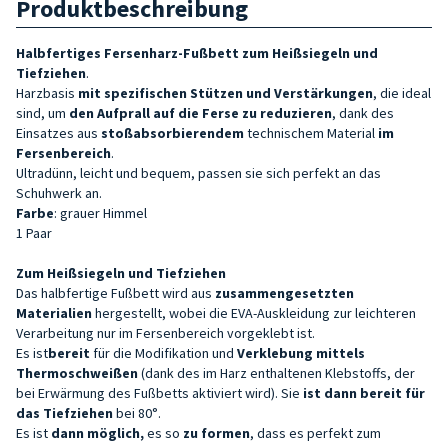
Produktbeschreibung
Halbfertiges Fersenharz-Fußbett zum Heißsiegeln und
Tiefziehen
.
Harzbasis
mit spezifischen Stützen und Verstärkungen
, die ideal
sind, um
den Aufprall auf die Ferse zu reduzieren
, dank des
Einsatzes aus
stoßabsorbierendem
technischem Material
im
Fersenbereich
.
Ultradünn, leicht und bequem, passen sie sich perfekt an das
Schuhwerk an.
Farbe
: grauer Himmel
1 Paar
Zum Heißsiegeln und Tiefziehen
Das halbfertige Fußbett wird aus
zusammengesetzten
Materialien
hergestellt, wobei die EVA-Auskleidung zur leichteren
Verarbeitung nur im Fersenbereich vorgeklebt ist.
Es ist
bereit
für die Modifikation und
Verklebung
mittels
Thermoschweißen
(dank des im Harz enthaltenen Klebstoffs, der
bei Erwärmung des Fußbetts aktiviert wird). Sie
ist dann bereit für
das Tiefziehen
bei 80°.
Es ist
dann möglich,
es so
zu formen
, dass es perfekt zum