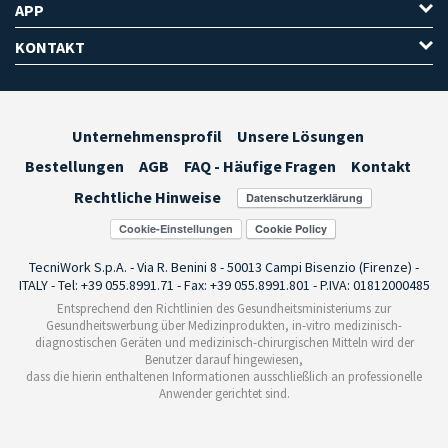
APP
KONTAKT
Unternehmensprofil
Unsere Lösungen
Bestellungen
AGB
FAQ - Häufige Fragen
Kontakt
Rechtliche Hinweise
Cookie-Einstellungen
TecniWork S.p.A. - Via R. Benini 8 - 50013 Campi Bisenzio (Firenze) -
ITALY - Tel: +39 055.8991.71 - Fax: +39 055.8991.801 - P.IVA: 01812000485
Entsprechend den Richtlinien des Gesundheitsministeriums zur
Gesundheitswerbung über Medizinprodukten, in-vitro medizinisch-
diagnostischen Geräten und medizinisch-chirurgischen Mitteln wird der
Benutzer darauf hingewiesen,
dass die hierin enthaltenen Informationen ausschließlich an professionelle
Anwender gerichtet sind.