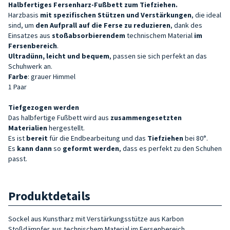
Halbfertiges Fersenharz-Fußbett zum Tiefziehen.
Harzbasis
mit spezifischen Stützen und Verstärkungen
, die ideal
sind, um
den Aufprall auf die Ferse zu reduzieren
, dank des
Einsatzes aus
stoßabsorbierendem
technischem Material
im
Fersenbereich
.
Ultradünn, leicht und bequem
, passen sie sich perfekt an das
Schuhwerk an.
Farbe
: grauer Himmel
1 Paar
Tiefgezogen werden
Das halbfertige Fußbett wird aus
zusammengesetzten
Materialien
hergestellt.
Es ist
bereit
für die Endbearbeitung und das
Tiefziehen
bei 80°.
Es
kann dann
so
geformt werden
, dass es perfekt zu den Schuhen
passt.
Produktdetails
Sockel aus Kunstharz mit Verstärkungsstütze aus Karbon
Stoßdämpfer aus technischem Material im Fersenbereich