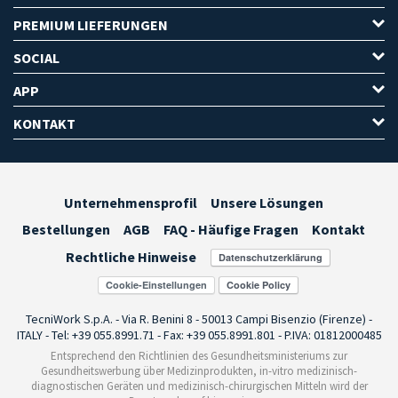
PREMIUM LIEFERUNGEN
SOCIAL
APP
KONTAKT
Unternehmensprofil
Unsere Lösungen
Bestellungen
AGB
FAQ - Häufige Fragen
Kontakt
Rechtliche Hinweise
Cookie-Einstellungen
TecniWork S.p.A. - Via R. Benini 8 - 50013 Campi Bisenzio (Firenze) -
ITALY - Tel: +39 055.8991.71 - Fax: +39 055.8991.801 - P.IVA: 01812000485
Entsprechend den Richtlinien des Gesundheitsministeriums zur
Gesundheitswerbung über Medizinprodukten, in-vitro medizinisch-
diagnostischen Geräten und medizinisch-chirurgischen Mitteln wird der