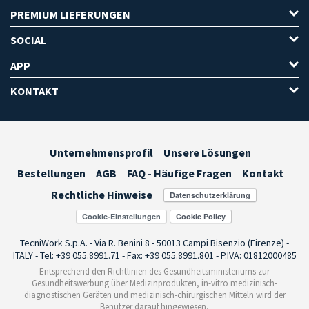
PREMIUM LIEFERUNGEN
SOCIAL
APP
KONTAKT
Unternehmensprofil
Unsere Lösungen
Bestellungen
AGB
FAQ - Häufige Fragen
Kontakt
Rechtliche Hinweise
Cookie-Einstellungen
TecniWork S.p.A. - Via R. Benini 8 - 50013 Campi Bisenzio (Firenze) -
ITALY - Tel: +39 055.8991.71 - Fax: +39 055.8991.801 - P.IVA: 01812000485
Entsprechend den Richtlinien des Gesundheitsministeriums zur
Gesundheitswerbung über Medizinprodukten, in-vitro medizinisch-
diagnostischen Geräten und medizinisch-chirurgischen Mitteln wird der
Benutzer darauf hingewiesen,