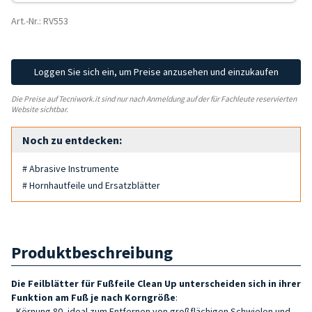
Art.-Nr.: RV553
Loggen Sie sich ein, um Preise anzusehen und einzukaufen
Die Preise auf Tecniwork.it sind nur nach Anmeldung auf der für Fachleute reservierten
Website sichtbar.
Noch zu entdecken:
# Abrasive Instrumente
# Hornhautfeile und Ersatzblätter
Produktbeschreibung
Die Feilblätter für Fußfeile Clean Up unterscheiden sich in ihrer
Funktion am Fuß je nach Korngröße
:
- Körnung 80, ideal zum Entfernen von großflächigen Schwielen und