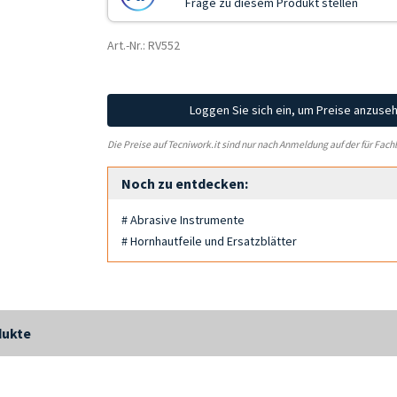
Frage zu diesem Produkt stellen
Art.-Nr.: RV552
Loggen Sie sich ein, um Preise anzuse
Die Preise auf Tecniwork.it sind nur nach Anmeldung auf der für Fach
Noch zu entdecken:
# Abrasive Instrumente
# Hornhautfeile und Ersatzblätter
dukte