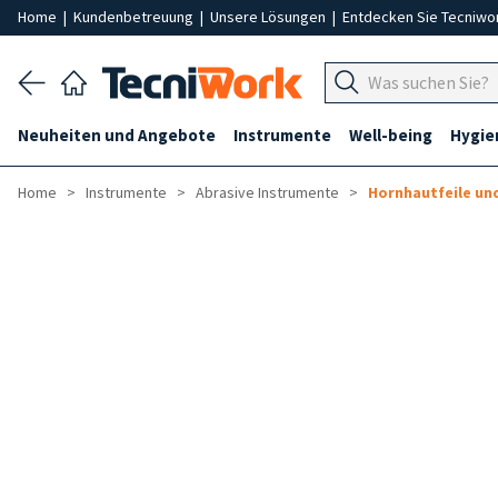
Home
|
Kundenbetreuung
|
Unsere Lösungen
|
Entdecken Sie Tecniwo
Neuheiten und Angebote
Instrumente
Well-being
Hygie
Home
Instrumente
Abrasive Instrumente
Hornhautfeile un