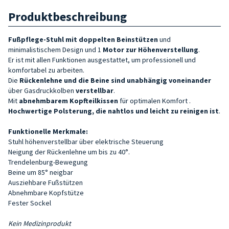
Produktbeschreibung
Fußpflege-Stuhl
mit doppelten Beinstützen
und
minimalistischem Design und 1
Motor zur Höhenverstellung
.
Er ist mit allen Funktionen ausgestattet, um professionell und
komfortabel zu arbeiten.
Die
Rückenlehne und die Beine sind unabhängig voneinander
über Gasdruckkolben
verstellbar
.
Mit
abnehmbarem Kopfteilkissen
für optimalen Komfort
.
Hochwertige
Polsterung
, die nahtlos und leicht zu reinigen ist
.
Funktionelle Merkmale:
Stuhl höhenverstellbar über elektrische Steuerung
Neigung der Rückenlehne um bis zu 40°.
Trendelenburg-Bewegung
Beine um 85° neigbar
Ausziehbare Fußstützen
Abnehmbare Kopfstütze
Fester Sockel
Kein Medizinprodukt