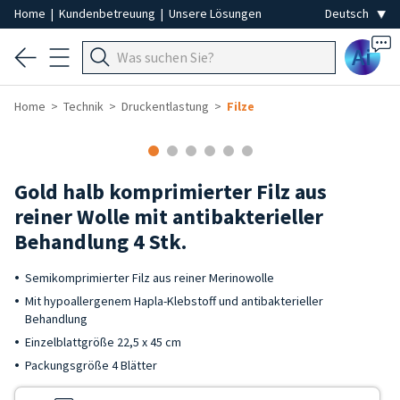
Home
|
Kundenbetreuung
|
Unsere Lösungen
Ai
Home
Technik
Druckentlastung
Filze
Gold halb komprimierter Filz aus
reiner Wolle mit antibakterieller
Behandlung 4 Stk.
Semikomprimierter Filz aus reiner Merinowolle
Mit hypoallergenem Hapla-Klebstoff und antibakterieller
Behandlung
Einzelblattgröße 22,5 x 45 cm
Packungsgröße 4 Blätter