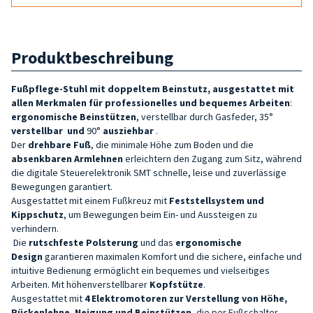
Produktbeschreibung
Fußpflege-Stuhl mit doppeltem Beinstutz,
ausgestattet mit
allen Merkmalen für professionelles und bequemes Arbeiten
:
ergonomische Beinstützen
, verstellbar durch Gasfeder, 35°
verstellbar
und
90°
ausziehbar
.
Der
drehbare Fuß
, die minimale Höhe zum Boden und die
absenkbaren Armlehnen
erleichtern den Zugang zum Sitz, während
die digitale Steuerelektronik SMT schnelle, leise und zuverlässige
Bewegungen garantiert.
Ausgestattet mit einem Fußkreuz mit
Feststellsystem und
Kippschutz
, um Bewegungen beim Ein- und Aussteigen zu
verhindern.
Die
rutschfeste Polsterung
und das
ergonomische
Design
garantieren maximalen Komfort und die sichere, einfache und
intuitive Bedienung ermöglicht ein bequemes und vielseitiges
Arbeiten. Mit höhenverstellbarer
Kopfstütze
.
Ausgestattet mit
4
Elektromotoren zur Verstellung von Höhe,
Rückenlehne, Neigung und Beinstützen
, die per Fußschalter