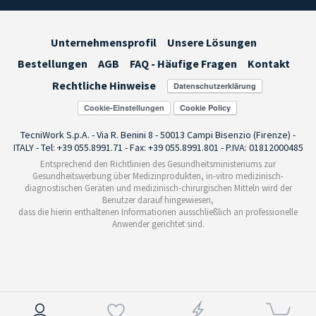
Unternehmensprofil
Unsere Lösungen
Bestellungen
AGB
FAQ - Häufige Fragen
Kontakt
Rechtliche Hinweise
Cookie-Einstellungen
TecniWork S.p.A. - Via R. Benini 8 - 50013 Campi Bisenzio (Firenze) -
ITALY - Tel: +39 055.8991.71 - Fax: +39 055.8991.801 - P.IVA: 01812000485
Entsprechend den Richtlinien des Gesundheitsministeriums zur
Gesundheitswerbung über Medizinprodukten, in-vitro medizinisch-
diagnostischen Geräten und medizinisch-chirurgischen Mitteln wird der
Benutzer darauf hingewiesen,
dass die hierin enthaltenen Informationen ausschließlich an professionelle
Anwender gerichtet sind.