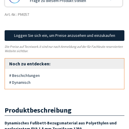
Frage zu diesem Produkt stellen
Art.-Nr.: PM057
Loggen Sie sich ein, um Preise anzusehen und einzukaufen
Die Preise auf Tecniwork.it sind nur nach Anmeldung auf der für Fachleute reservierten
Website sichtbar.
Noch zu entdecken:
# Beschichtungen
# Dynamisch
Produktbeschreibung
Dynamisches Fußbett-Bezugsmaterial aus Polyethylen und
perforiertem EVA 1,5 mm
Tecnifoam 1250