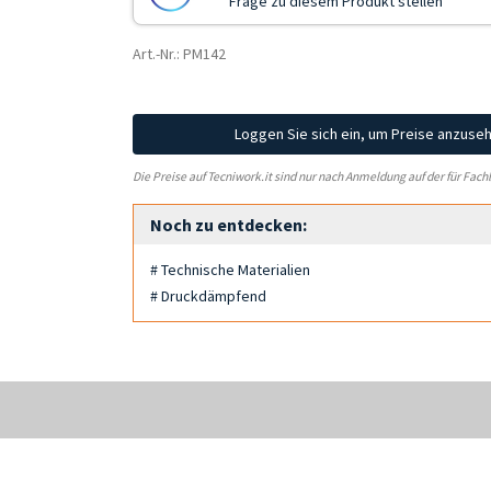
Frage zu diesem Produkt stellen
Art.-Nr.: PM142
Loggen Sie sich ein, um Preise anzuse
Die Preise auf Tecniwork.it sind nur nach Anmeldung auf der für Fach
Noch zu entdecken:
# Technische Materialien
# Druckdämpfend