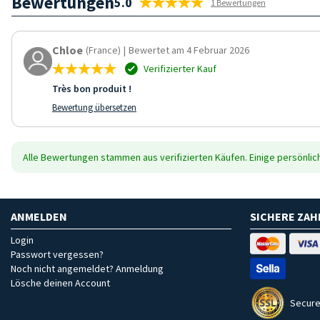
Bewertungen
5.0
1 Bewertungen
Chloe
(France)
|
Bewertet am 4 Februar 2026
Verifizierter Kauf
Très bon produit !
Bewertung übersetzen
Alle Bewertungen stammen aus verifizierten Käufen. Einige persönli
ANMELDEN
SICHERE ZA
Login
Passwort vergessen?
Noch nicht angemeldet? Anmeldung
Lösche deinen Account
Secure