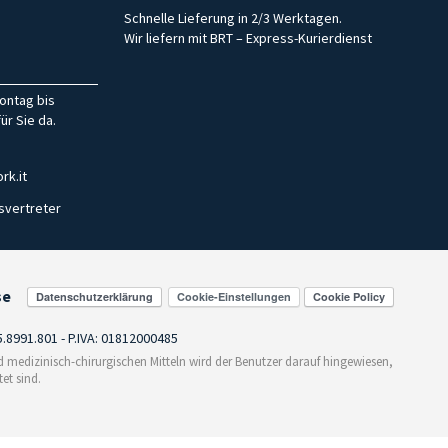
Schnelle Lieferung in 2/3 Werktagen.
Wir liefern mit BRT – Express-Kurierdienst
ontag bis
ür Sie da.
rk.it
svertreter
se
Cookie-Einstellungen
55.8991.801 - P.IVA: 01812000485
medizinisch-chirurgischen Mitteln wird der Benutzer darauf hingewiesen,
et sind.