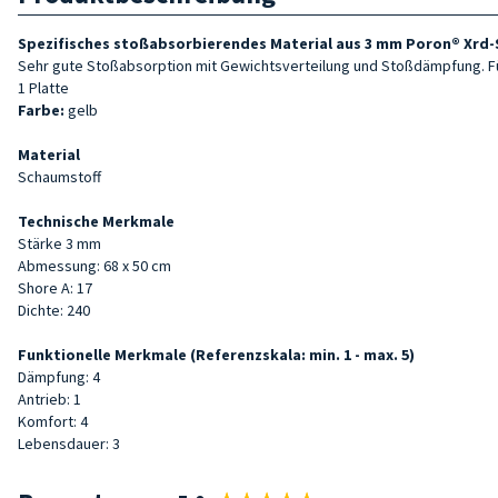
Spezifisches stoßabsorbierendes Material aus 3 mm Poron® Xrd
Sehr gute Stoßabsorption
mit Gewichtsverteilung und Stoßdämpfung. Für
1 Platte
Farbe:
gelb
Material
Schaumstoff
Technische Merkmale
Stärke 3 mm
Abmessung: 68 x 50 cm
Shore A: 17
Dichte: 240
Funktionelle Merkmale (Referenzskala: min. 1 - max. 5)
Dämpfung: 4
Antrieb: 1
Komfort: 4
Lebensdauer: 3