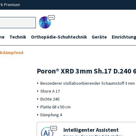
rk Premium
Ai
ne
Technik
Orthopädie-Schuhtechnik
Geräte
Einrichtung
ckdämpfend
Poron® XRD 3mm Sh.17 D.240 
Besonderer stoßabsorbierender Schaumstoff 3 mm
Shore A 17
Dichte 240
Platte 68 x 50 cm
Dämpfung 4
Intelligenter Assistent