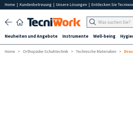
Home
|
Kundenbetreuung
|
Unsere Lösungen
|
Entdecken Sie Tecniwo
Neuheiten und Angebote
Instrumente
Well-being
Hygie
Home
Orthopädie-Schuhtechnik
Technische Materialien
Dru