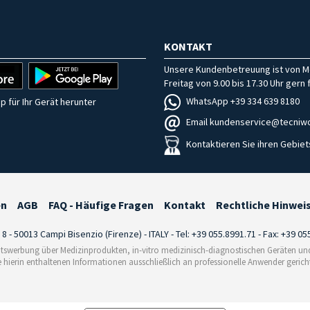
KONTAKT
Unsere Kundenbetreuung ist von M
Freitag von 9.00 bis 17.30 Uhr gern f
WhatsApp +39 334 639 8180
p für Ihr Gerät herunter
Email kundenservice@tecniwo
Kontaktieren Sie ihren Gebiet
en
AGB
FAQ - Häufige Fragen
Kontakt
Rechtliche Hinwei
i 8 - 50013 Campi Bisenzio (Firenze) - ITALY - Tel: +39 055.8991.71 - Fax: +39 0
tswerbung über Medizinprodukten, in-vitro medizinisch-diagnostischen Geräten und 
e hierin enthaltenen Informationen ausschließlich an professionelle Anwender gericht