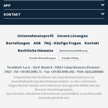
APP
KONTAKT
Unternehmensprofil
Unsere Lösungen
Bestellungen
AGB
FAQ - Häufige Fragen
Kontakt
Rechtliche Hinweise
Cookie-Einstellungen
TecniWork S.p.A. - Via R. Benini 8 - 50013 Campi Bisenzio (Firenze) -
ITALY - Tel: +39 055.8991.71 - Fax: +39 055.8991.801 - P.IVA: 01812000485
Entsprechend den Richtlinien des Gesundheitsministeriums zur
Gesundheitswerbung über Medizinprodukten, in-vitro medizinisch-
diagnostischen Geräten und medizinisch-chirurgischen Mitteln wird der
Benutzer darauf hingewiesen,
dass die hierin enthaltenen Informationen ausschließlich an professionelle
Anwender gerichtet sind.