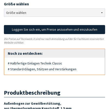
Größe wählen
Loggen Sie sich ein, um Preise anzusehen und einzukaufen
Die Preise auf Tecniwork.it sind nur nach Anmeldung auf der für Fachleute reservierten
Website sichtbar.
Noch zu entdecken:
# Halbfertige Einlagen Technik Classic
# Standard-Eilagen, Stützen und Verstärkungen
Produktbeschreibung
Außenbogen zur Gewölbestützung,
aus
thermoformbarem
Kunststoff
,
1,5 mm
.