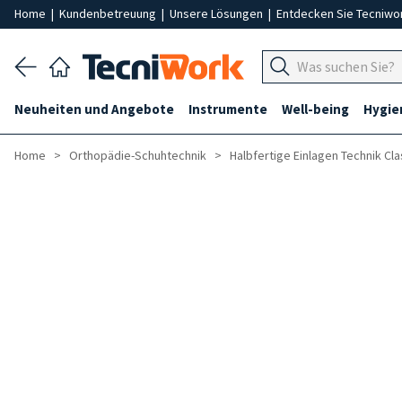
Home
|
Kundenbetreuung
|
Unsere Lösungen
|
Entdecken Sie Tecniwo
Neuheiten und Angebote
Instrumente
Well-being
Hygie
Home
Orthopädie-Schuhtechnik
Halbfertige Einlagen Technik Cla