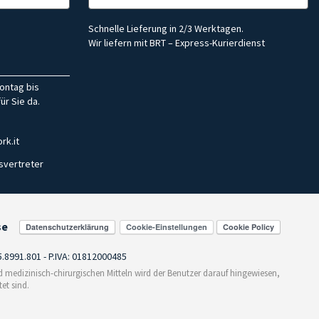
Schnelle Lieferung in 2/3 Werktagen.
Wir liefern mit BRT – Express-Kurierdienst
ontag bis
ür Sie da.
rk.it
svertreter
se
Cookie-Einstellungen
55.8991.801 - P.IVA: 01812000485
medizinisch-chirurgischen Mitteln wird der Benutzer darauf hingewiesen,
et sind.