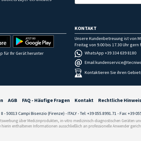
KONTAKT
Unsere Kundenbetreuung ist von M
Freitag von 9.00 bis 17.30 Uhr gern f
WhatsApp +39 334 639 8180
p für Ihr Gerät herunter
Email kundenservice@tecniwo
Kontaktieren Sie ihren Gebiet
en
AGB
FAQ - Häufige Fragen
Kontakt
Rechtliche Hinwei
i 8 - 50013 Campi Bisenzio (Firenze) - ITALY - Tel: +39 055.8991.71 - Fax: +39 0
tswerbung über Medizinprodukten, in-vitro medizinisch-diagnostischen Geräten und 
e hierin enthaltenen Informationen ausschließlich an professionelle Anwender gericht