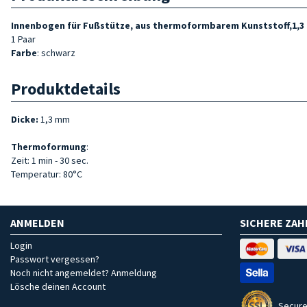
Innenbogen für Fußstütze
, aus thermoformbarem Kunststoff,1,3
1 Paar
Farbe
: schwarz
Produktdetails
Dicke:
1,3 mm
Thermoformung
:
Zeit: 1 min - 30 sec.
Temperatur: 80°C
ANMELDEN
SICHERE ZA
Login
Passwort vergessen?
Noch nicht angemeldet? Anmeldung
Lösche deinen Account
Secure