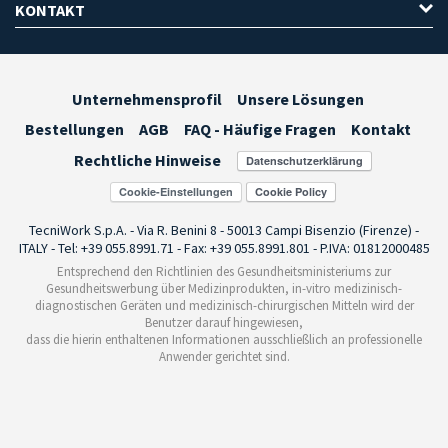
KONTAKT
Unternehmensprofil
Unsere Lösungen
Bestellungen
AGB
FAQ - Häufige Fragen
Kontakt
Rechtliche Hinweise
Cookie-Einstellungen
TecniWork S.p.A. - Via R. Benini 8 - 50013 Campi Bisenzio (Firenze) -
ITALY - Tel: +39 055.8991.71 - Fax: +39 055.8991.801 - P.IVA: 01812000485
Entsprechend den Richtlinien des Gesundheitsministeriums zur
Gesundheitswerbung über Medizinprodukten, in-vitro medizinisch-
diagnostischen Geräten und medizinisch-chirurgischen Mitteln wird der
Benutzer darauf hingewiesen,
dass die hierin enthaltenen Informationen ausschließlich an professionelle
Anwender gerichtet sind.