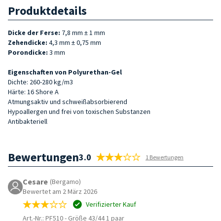
Produktdetails
Dicke der Ferse:
7,8 mm ± 1 mm
Zehendicke:
4,3 mm ± 0,75 mm
Porondicke:
3 mm
Eigenschaften von Polyurethan-Gel
Dichte: 260-280 kg/m3
Härte: 16 Shore A
Atmungsaktiv und schweißabsorbierend
Hypoallergen und frei von toxischen Substanzen
Antibakteriell
Bewertungen
3.0
1 Bewertungen
Cesare
(Bergamo)
Bewertet am 2 März 2026
Verifizierter Kauf
Art.-Nr.: PF510
-
Größe 43/44 1 paar