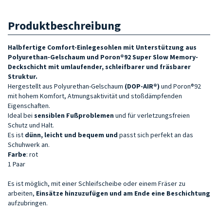
Produktbeschreibung
Halbfertige Comfort-Einlegesohlen mit Unterstützung aus
Polyurethan-Gelschaum und Poron®92
Super Slow Memory-
Deckschicht mit umlaufender, schleifbarer und fräsbarer
Struktur.
Hergestellt aus Polyurethan-Gelschaum
(DOP-AIR®)
und Poron®92
mit hohem Komfort, Atmungsaktivität und stoßdämpfenden
Eigenschaften.
Ideal bei
sensiblen Fußproblemen
und für verletzungsfreien
Schutz und Halt.
Es ist
dünn, leicht und bequem und
passt sich perfekt an das
Schuhwerk an.
Farbe
: rot
1 Paar
Es ist möglich, mit einer Schleifscheibe oder einem Fräser zu
arbeiten,
Einsätze hinzuzufügen und
am Ende eine Beschichtung
aufzubringen.