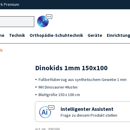
rk Premium
Ai
ne
Technik
Orthopädie-Schuhtechnik
Geräte
Einrichtung
ch
Dinokids 1mm 150x100
Fußbettüberzug aus synthetischem Gewebe 1 mm
Mit Dinosaurier-Muster.
Blattgröße 150 x 100 cm
Intelligenter Assistent
Frage zu diesem Produkt stellen
Art.-Nr.: PM366