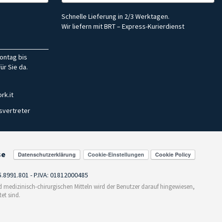
Schnelle Lieferung in 2/3 Werktagen.
Wir liefern mit BRT – Express-Kurierdienst
ontag bis
ür Sie da.
rk.it
svertreter
se
Cookie-Einstellungen
55.8991.801 - P.IVA: 01812000485
medizinisch-chirurgischen Mitteln wird der Benutzer darauf hingewiesen,
et sind.