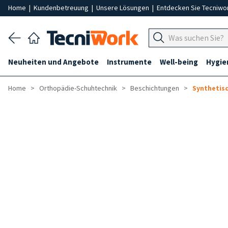
Home
|
Kundenbetreuung
|
Unsere Lösungen
|
Entdecken Sie Tecniwo
Neuheiten und Angebote
Instrumente
Well-being
Hygie
Home
Orthopädie-Schuhtechnik
Beschichtungen
Synthetis