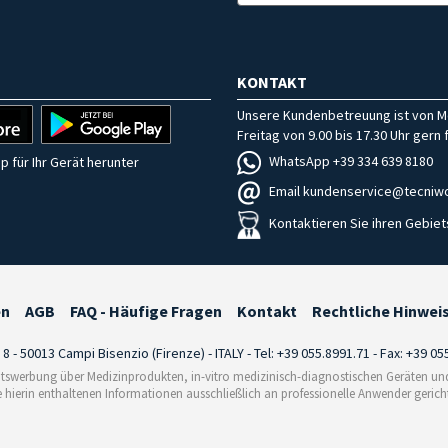
KONTAKT
Unsere Kundenbetreuung ist von M
Freitag von 9.00 bis 17.30 Uhr gern f
WhatsApp +39 334 639 8180
p für Ihr Gerät herunter
Email kundenservice@tecniwo
Kontaktieren Sie ihren Gebiet
en
AGB
FAQ - Häufige Fragen
Kontakt
Rechtliche Hinwei
i 8 - 50013 Campi Bisenzio (Firenze) - ITALY - Tel: +39 055.8991.71 - Fax: +39 0
tswerbung über Medizinprodukten, in-vitro medizinisch-diagnostischen Geräten und 
e hierin enthaltenen Informationen ausschließlich an professionelle Anwender gericht