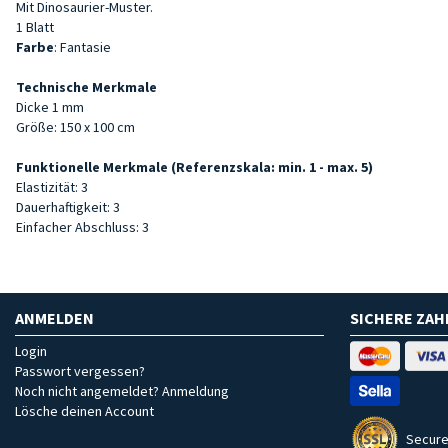
Mit Dinosaurier-Muster.
1 Blatt
Farbe
: Fantasie
Technische Merkmale
Dicke 1 mm
Größe: 150 x 100 cm
Funktionelle Merkmale (Referenzskala: min. 1 - max. 5)
Elastizität: 3
Dauerhaftigkeit: 3
Einfacher Abschluss: 3
ANMELDEN
SICHERE ZA
Login
Passwort vergessen?
Noch nicht angemeldet? Anmeldung
Lösche deinen Account
Secure