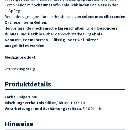
Kombination mit
Schaumstoff-Schlauchbinden
und
Gaze
in der
Fußpflege.
Besonders geeignet für die Herstellung von
selbst modellierenden
Orthesen beim Gehen
.
Hervorragende
mechanische Eigenschaften
für ein
besonders
dünnes und flexibles
, aber dennoch starkes
Ergebnis
.
Kann
mit
jedem
Pasten-, Flüssig- oder
Gel-Härter
ausgehärtet
werden
.
Medizinprodukt
Verpackung 500 g
Produktdetails
Farbe
: Beige/Grau
Mischungsverhältnis
Silikon/Härter: 100:5-10
Verarbeitungs- und Aushärtungszeit:
ca. 5-10 Minuten
Hinweise