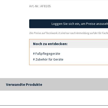
Art.-Nr.: AF810S
Loggen Sie sich ein, um Preise anzuse
Die Preise auf Tecniwork.it sind nur nach Anmeldung auf der für Fach
Noch zu entdecken:
# Fußpflegegeräte
# Zubehör für Geräte
Verwandte Produkte