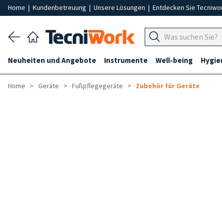
Home
|
Kundenbetreuung
|
Unsere Lösungen
|
Entdecken Sie Tecniwo
Neuheiten und Angebote
Instrumente
Well-being
Hygie
Home
Geräte
Fußpflegegeräte
Zubehör für Geräte