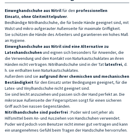
Einweghandschuhe aus Nitril
für den
professionellen
Einsatz
,
ohne Gleitmittelpulver
.
Beidhändige Nitrilhandschuhe, die für beide Hände geeignet sind, mit
Wulst und mikro-aufgerauter Außenseite für maximale Griffigkeit.
Sie schützen die Hände des Arbeiters und garantieren ein hohes Maß
an Hygiene.
Einweghandschuhe aus Nitril sind eine Alternative zu
Latexhandschuhen
und eignen sich besonders für Anwender, die
die Verwendung und den Kontakt von Naturkautschuklatex an ihren
Händen nicht vertragen. Nitrilhandschuhe sind in der Tat
latexfrei
, d.
h. sie enthalten kein Naturkautschuklatex.
Außerdem sind sie
aufgrund ihrer chemischen und mechanischen
Beständigkeit
für den Einsatz unter Bedingungen geeignet, für die
Latex- und Vinylhandschuhe nicht geeignet sind.
Sie sind leicht anzuziehen und passen sich der Hand perfekt an. Die
mikroraue Außenseite der Fingerspitzen sorgt für einen sicheren
Griff auch bei nassen Gegenständen.
Nitrilhandschuhe sind puderfrei
: Puder wird seit jeher als
Hilfsmittel beim An- und Ausziehen von Handschuhen verwendet.
Puder wird jedoch vom Benutzer nicht immer gut vertragen und kann
ein unangenehmes Gefühl beim Tragen der Handschuhe hervorrufen.