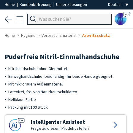
Home
|
Kundenbetreuung
|
Unsere Lösungen
Ai
Home
Hygiene
Verbrauchsmaterial
Arbeitsschutz
Puderfreie Nitril-Einmalhandschuhe
Nitrilhandschuhe ohne Gleitmittel
Einweghandschuhe, beidhändig, für beide Hände geeignet
Mit mikrorauem Außenmaterial
Latexfrei, frei von Naturkautschuklatex
Hellblaue Farbe
Packung mit 100 Stück
Intelligenter Assistent
Frage zu diesem Produkt stellen