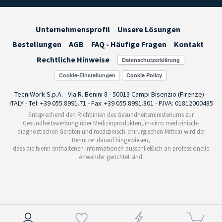
Unternehmensprofil
Unsere Lösungen
Bestellungen
AGB
FAQ - Häufige Fragen
Kontakt
Rechtliche Hinweise
Cookie-Einstellungen
TecniWork S.p.A. - Via R. Benini 8 - 50013 Campi Bisenzio (Firenze) -
ITALY - Tel: +39 055.8991.71 - Fax: +39 055.8991.801 - P.IVA: 01812000485
Entsprechend den Richtlinien des Gesundheitsministeriums zur
Gesundheitswerbung über Medizinprodukten, in-vitro medizinisch-
diagnostischen Geräten und medizinisch-chirurgischen Mitteln wird der
Benutzer darauf hingewiesen,
dass die hierin enthaltenen Informationen ausschließlich an professionelle
Anwender gerichtet sind.