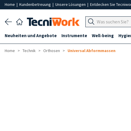
Home
|
Kundenbetreuung
|
Unsere Lösungen
|
Entdecken Sie Tecniwo
Neuheiten und Angebote
Instrumente
Well-being
Hygie
Home
Technik
Orthosen
Universal Abformmassen