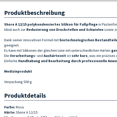
Produktbeschreibung
Shore A 12/15
polykondensiertes
Silikon für Fußpflege
in Pastenfo
Ideal auch zur
Reduzierung von Druckstellen und Schwielen
sowie z
Dank seiner innovativen Formel mit
biotechnologischen Bestandteil
geeignet.
Es kann mit Silikonen der gleichen Linie mit unterschiedlichen Härten
ge
Die
Verarbeitungs-
und
Aushärtezeit
ist
sehr kurz
, was ein präzises
Einfache
Handhabung und Bearbeitung durch professionelle Anw
Medizinprodukt
Verpackung 500 g
Produktdetails
Farbe:
Rosa
Härte:
Shore A 12/15