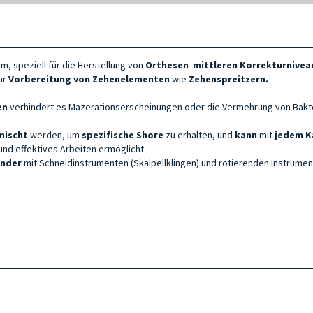
rm, speziell für die Herstellung von
Orthesen
mittleren Korrekturnivea
ur
Vorbereitung von
Zehenelementen
wie
Zehenspreitzern.
en
verhindert es Mazerationserscheinungen oder die Vermehrung von Bakt
mischt
werden, um
spezifische Shore
zu erhalten, und
kann
mit
jedem K
 und effektives Arbeiten ermöglicht.
ender
mit Schneidinstrumenten (Skalpellklingen) und rotierenden Instrument