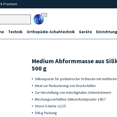
rk Premium
Ai
ne
Technik
Orthopädie-Schuhtechnik
Geräte
Einrichtung
Medium Abformmasse aus Silik
500 g
Silikonpaste für podiatrische Orthesen mit mittlere
Ideal zur Reduzierung von Druckstellen
Zur Herstellung von interdigitalen Zehentrennern
Mischungsverhältnis Silikon/Katalysator 100:7
Shore A Härte 12/15
500 g Packung