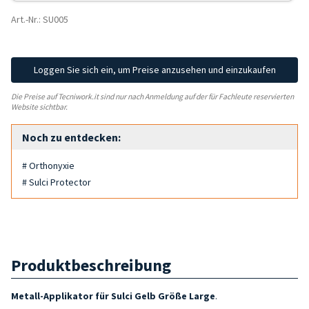
Art.-Nr.: SU005
Loggen Sie sich ein, um Preise anzusehen und einzukaufen
Die Preise auf Tecniwork.it sind nur nach Anmeldung auf der für Fachleute reservierten
Website sichtbar.
Noch zu entdecken:
# Orthonyxie
# Sulci Protector
Produktbeschreibung
Metall-Applikator
für Sulci Gelb Größe Large
.