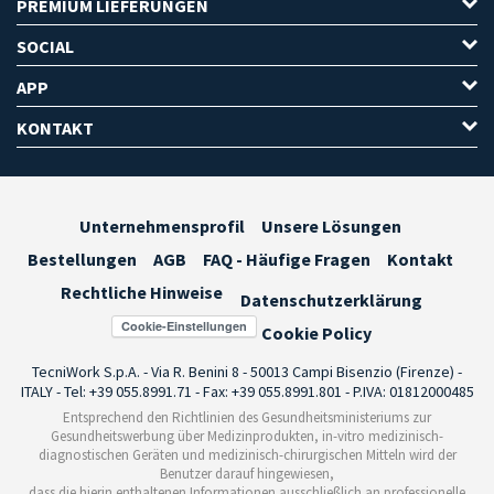
PREMIUM LIEFERUNGEN
SOCIAL
APP
KONTAKT
Unternehmensprofil
Unsere Lösungen
Bestellungen
AGB
FAQ - Häufige Fragen
Kontakt
Rechtliche Hinweise
Datenschutzerklärung
Cookie-Einstellungen
Cookie Policy
TecniWork S.p.A. - Via R. Benini 8 - 50013 Campi Bisenzio (Firenze) -
ITALY - Tel: +39 055.8991.71 - Fax: +39 055.8991.801 - P.IVA: 01812000485
Entsprechend den Richtlinien des Gesundheitsministeriums zur
Gesundheitswerbung über Medizinprodukten, in-vitro medizinisch-
diagnostischen Geräten und medizinisch-chirurgischen Mitteln wird der
Benutzer darauf hingewiesen,
dass die hierin enthaltenen Informationen ausschließlich an professionelle