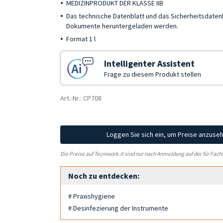
MEDIZINPRODUKT DER KLASSE IIB
Das technische Datenblatt und das Sicherheitsdaten
Dokumente heruntergeladen werden.
Format 1 l
Intelligenter Assistent
Frage zu diesem Produkt stellen
Art.-Nr.: CP708
Loggen Sie sich ein, um Preise anzuse
Die Preise auf Tecniwork.it sind nur nach Anmeldung auf der für Fach
Noch zu entdecken:
# Praxishygiene
# Desinfezierung der Instrumente