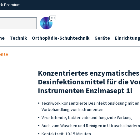
rk Premium
Ai
ne
Technik
Orthopädie-Schuhtechnik
Geräte
Einrichtung
ente
Konzentriertes enzymatisches
Desinfektionsmittel für die V
Instrumenten Enzimasept 1l
Tecniwork konzentrierte Desinfektionslösung mit e
Vorbehandlung von Instrumenten
Virustötende, bakterizide und fungizide Wirkung
Auch zum Waschen und Reinigen in Ultraschallbäder
Kontaktzeit: 10-15 Minuten