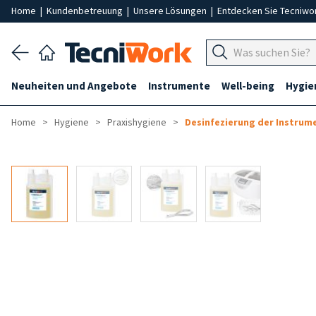
Home
|
Kundenbetreuung
|
Unsere Lösungen
|
Entdecken Sie Tecniwo
Neuheiten und Angebote
Instrumente
Well-being
Hygie
Home
Hygiene
Praxishygiene
Desinfezierung der Instrum