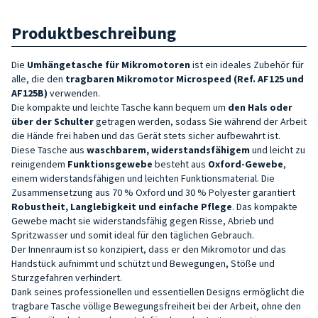
Produktbeschreibung
Die
Umhängetasche für Mikromotoren
ist ein ideales Zubehör für
alle, die den
tragbaren Mikromotor Microspeed (Ref. AF125 und
AF125B)
verwenden.
Die kompakte und leichte Tasche kann bequem um
den Hals oder
über der Schulter
getragen werden, sodass Sie während der Arbeit
die Hände frei haben und das Gerät stets sicher aufbewahrt ist.
Diese Tasche aus
waschbarem, widerstandsfähigem
und leicht zu
reinigendem
Funktionsgewebe
besteht aus
Oxford-Gewebe
,
einem widerstandsfähigen und leichten Funktionsmaterial. Die
Zusammensetzung aus 70 % Oxford und 30 % Polyester garantiert
Robustheit, Langlebigkeit und einfache Pflege
. Das kompakte
Gewebe macht sie widerstandsfähig gegen Risse, Abrieb und
Spritzwasser und somit ideal für den täglichen Gebrauch.
Der Innenraum ist so konzipiert, dass er den Mikromotor und das
Handstück aufnimmt und schützt und Bewegungen, Stöße und
Sturzgefahren verhindert.
Dank seines professionellen und essentiellen Designs ermöglicht die
tragbare Tasche völlige Bewegungsfreiheit bei der Arbeit, ohne den