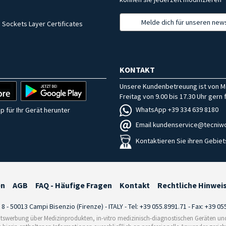
Melde dich für unseren news
 Sockets Layer Certificates
KONTAKT
Unsere Kundenbetreuung ist von M
Freitag von 9.00 bis 17.30 Uhr gern f
WhatsApp +39 334 639 8180
p für Ihr Gerät herunter
Email kundenservice@tecniwo
Kontaktieren Sie ihren Gebiet
en
AGB
FAQ - Häufige Fragen
Kontakt
Rechtliche Hinwei
i 8 - 50013 Campi Bisenzio (Firenze) - ITALY - Tel: +39 055.8991.71 - Fax: +39 0
tswerbung über Medizinprodukten, in-vitro medizinisch-diagnostischen Geräten und 