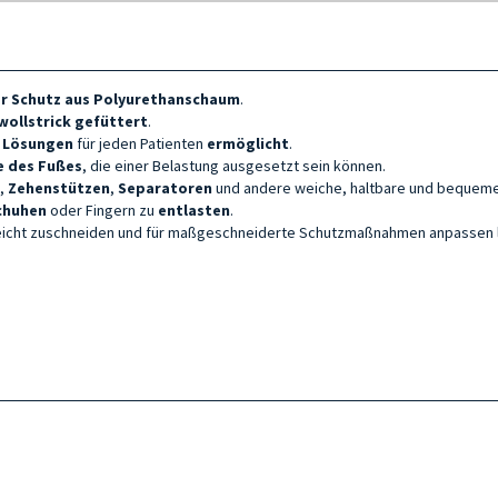
ger Schutz aus Polyurethanschaum
.
ollstrick gefüttert
.
e Lösungen
für jeden Patienten
ermöglicht
.
e des Fußes
, die einer Belastung ausgesetzt sein können.
,
Zehenstützen
,
Separatoren
und andere weiche, haltbare und bequeme 
chuhen
oder Fingern zu
entlasten
.
 leicht zuschneiden und für maßgeschneiderte Schutzmaßnahmen anpassen l