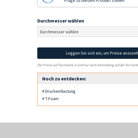
Frage zu diesem Produkt stellen
Durchmesser wählen
Loggen Sie sich ein, um Preise anzuse
Die Preise auf Tecniwork.it sind nur nach Anmeldung auf der für Fach
Noch zu entdecken:
# Druckentlastung
# T-Foam