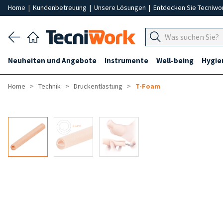
Home
|
Kundenbetreuung
|
Unsere Lösungen
|
Entdecken Sie Tecniwo
Neuheiten und Angebote
Instrumente
Well-being
Hygie
Home
Technik
Druckentlastung
T-Foam