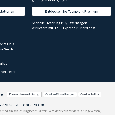
letter an
Entdecken Sie Tecniwork Premium
Schnelle Lieferung in 2/3 Werktagen.
Wir liefern mit BRT – Express-Kurierdienst
ontag bis
ür Sie da.
rk.it
svertreter
se
Cookie-Einstellungen
55.8991.801 - P.IVA: 01812000485
medizinisch-chirurgischen Mitteln wird der Benutzer darauf hingewiesen,