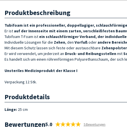
Produktbeschreibung
Tubifoam
ist ein professioneller, doppellagiger, schlauchförmi
Er ist
auf der Innenseite mit
einem zarten, verschleißfesten
Baumw
Tubifoam T-Foam ist
ein schlauchförmiger Verband, der individuell
Individuelle Lösungen für die
Zehen
, den
Vorfuß
oder
andere Bereich
Mit diesem Schutz lassen sich feste oder austauschbare
Zehenpolster
Er wird verwendet, um jederzeit
an
Druck- und Reibungsstellen
mit
S
Es handelt sich um einen röhrenförmigen Polyurethanschaum, der sich
Unsteriles Medizinprodukt der Klasse I
Verpackung 12 Stk.
Produktdetails
Länge:
25 cm
Bewertungen
5.0
5 Bewertungen