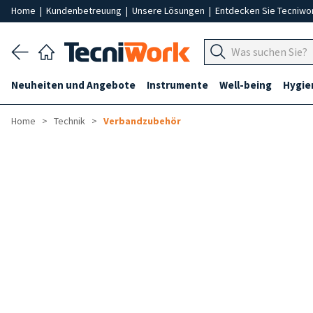
Home
|
Kundenbetreuung
|
Unsere Lösungen
|
Entdecken Sie Tecniwo
Neuheiten und Angebote
Instrumente
Well-being
Hygie
Home
Technik
Verbandzubehör