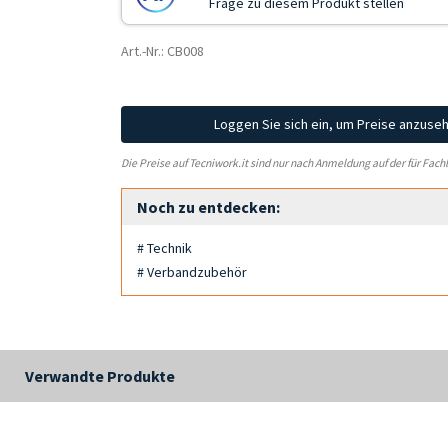
Frage zu diesem Produkt stellen
Art.-Nr.: CB008
Loggen Sie sich ein, um Preise anzuse
Die Preise auf Tecniwork.it sind nur nach Anmeldung auf der für Fach
Noch zu entdecken:
# Technik
# Verbandzubehör
Verwandte Produkte