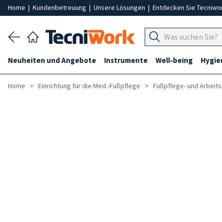
Home
|
Kundenbetreuung
|
Unsere Lösungen
|
Entdecken Sie Tecniwo
Neuheiten und Angebote
Instrumente
Well-being
Hygie
Home
Einrichtung für die Med.-Fußpflege
Fußpflege- und Arbeits