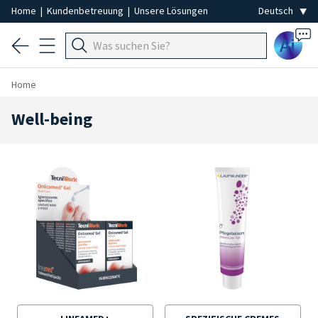
Home
|
Kundenbetreuung
|
Unsere Lösungen
Ai
Home
Well-being