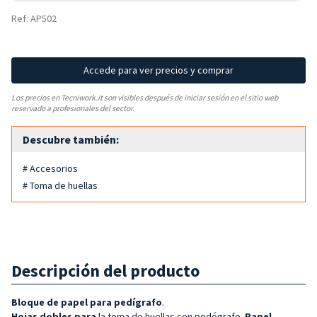
Ref: AP502
Accede para ver precios y comprar
Los precios en Tecniwork.it son visibles después de iniciar sesión en el sitio web
reservado a profesionales del sector.
Descubre también:
# Accesorios
# Toma de huellas
Descripción del producto
Bloque de papel para pedígrafo
.
Hojas dobles para
la toma de huellas con podógrafo.
Papel