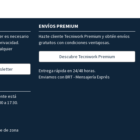
ENVÍOS PREMIUM
ter es necesario
Hazte cliente Tecniwork Premium y obtén envíos
rivacidad.
gratuitos con condiciones ventajosas.
alquier
Descubre Tecniwork Premium
sletter
Entrega rápida en 24/48 horas.
Enviamos con BRT - Mensajería Exprés
ente está
0 a 17:30.
te de zona