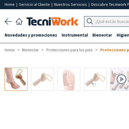
Home
|
Servicio al Cliente
|
Nuestros Servicios
|
Descubre Tecniwork 
Novedades y promociones
Instrumental
Bienestar
Higie
Home
Bienestar
Protecciones para los pies
Protecciones pa