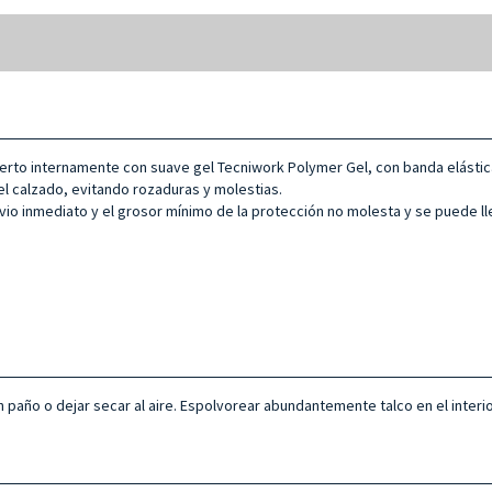
ierto internamente con suave gel Tecniwork Polymer Gel, con banda elástica
 el calzado, evitando rozaduras y molestias.
alivio inmediato y el grosor mínimo de la protección no molesta y se puede l
 paño o dejar secar al aire. Espolvorear abundantemente talco en el interio