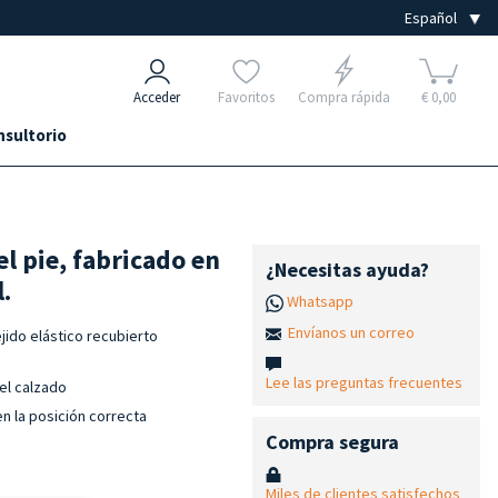
Acceder
Favoritos
Compra rápida
€ 0,00
nsultorio
l pie, fabricado en
¿Necesitas ayuda?
.
Whatsapp
Envíanos un correo
jido elástico recubierto
Lee las preguntas frecuentes
el calzado
n la posición correcta
Compra segura
Miles de clientes satisfechos