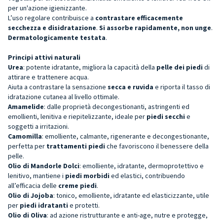
per un'azione igienizzante.
L’uso regolare contribuisce a
contrastare efficacemente
secchezza e disidratazione
.
Si assorbe rapidamente, non unge
.
Dermatologicamente testata
.
Principi attivi naturali
Urea
: potente idratante, migliora la capacità della
pelle dei piedi
di
attirare e trattenere acqua.
Aiuta a contrastare la sensazione
secca e ruvida
e riporta il tasso di
idratazione cutanea al livello ottimale.
Amamelide
: dalle proprietà decongestionanti, astringenti ed
emollienti, lenitiva e riepitelizzante, ideale per
piedi secchi
e
soggetti a irritazioni.
Camomilla
: emolliente, calmante, rigenerante e decongestionante,
perfetta per
trattamenti piedi
che favoriscono il benessere della
pelle.
Olio di Mandorle Dolci
: emolliente, idratante, dermoprotettivo e
lenitivo, mantiene i
piedi morbidi
ed elastici, contribuendo
all’efficacia delle
creme piedi
.
Olio di Jojoba
: tonico, emolliente, idratante ed elasticizzante, utile
per
piedi idratanti
e protetti.
Olio di Oliva
: ad azione ristrutturante e anti-age, nutre e protegge,