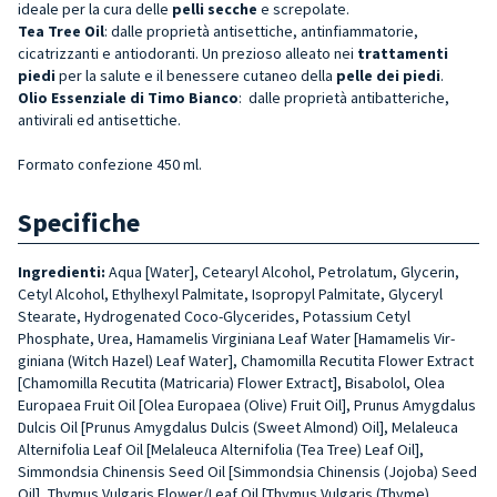
ideale per la cura delle
pelli secche
e screpolate.
Tea Tree Oil
: dalle proprietà antisettiche, antinfiammatorie,
cicatrizzanti e antiodoranti. Un prezioso alleato nei
trattamenti
piedi
per la salute e il benessere cutaneo della
pelle dei piedi
.
Olio Essenziale di Timo Bianco
: dalle proprietà antibatteriche,
antivirali ed antisettiche.
Formato confezione 450 ml.
Specifiche
Ingredienti:
Aqua [Water], Cetearyl Alcohol, Petrolatum, Glycerin,
Cetyl Al­cohol, Ethylhexyl Palmitate, Isopropyl Palmitate, Glyceryl
Stearate, Hydro­genated Coco-Glycerides, Potassium Cetyl
Phosphate, Urea, Hamamelis Virginiana Leaf Water [Hamamelis Vir­
giniana (Witch Hazel) Leaf Water], Cha­momilla Recutita Flower Extract
[Cha­momilla Recutita (Matricaria) Flower Extract], Bisabolol, Olea
Europaea Fru­it Oil [Olea Europaea (Olive) Fruit Oil], Prunus Amygdalus
Dulcis Oil [Prunus Amygdalus Dulcis (Sweet Almond) Oil], Melaleuca
Alternifolia Leaf Oil [Me­laleuca Alternifolia (Tea Tree) Leaf Oil],
Simmondsia Chinensis Seed Oil [Sim­mondsia Chinensis (Jojoba) Seed
Oil], Thymus Vulgaris Flower/Leaf Oil [Thy­mus Vulgaris (Thyme)