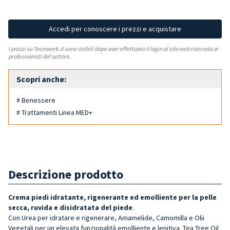
Accedi per conoscere i prezzi e acquistare
I prezzi su Tecniwork.it sono visibili dopo aver effettuato il login al sito web riservato ai
professionisti del settore.
Scopri anche:
# Benessere
# Trattamenti Linea MED+
Descrizione prodotto
Crema piedi idratante, rigenerante ed emolliente per la pelle
secca, ruvida e disidratata del piede
.
Con Urea per idratare e rigenerare, Amamelide, Camomilla e Olii
Vegetali per un elevata funzionalità emolliente e lenitiva. Tea Tree Oil